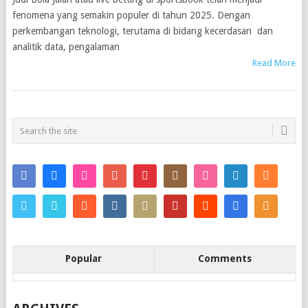
fenomena yang semakin populer di tahun 2025. Dengan
perkembangan teknologi, terutama di bidang kecerdasan dan
analitik data, pengalaman
Read More
POSTS
NAVIGATION
Popular
Comments