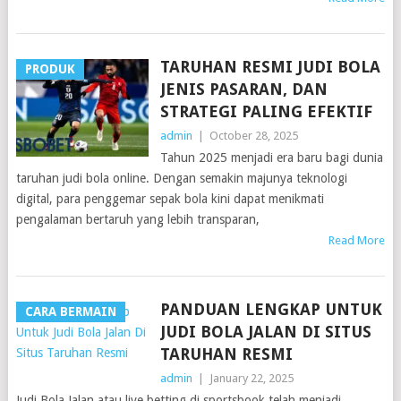
TARUHAN RESMI JUDI BOLA
PRODUK
JENIS PASARAN, DAN
STRATEGI PALING EFEKTIF
admin
|
October 28, 2025
Tahun 2025 menjadi era baru bagi dunia
taruhan judi bola online. Dengan semakin majunya teknologi
digital, para penggemar sepak bola kini dapat menikmati
pengalaman bertaruh yang lebih transparan,
Read More
PANDUAN LENGKAP UNTUK
CARA BERMAIN
JUDI BOLA JALAN DI SITUS
TARUHAN RESMI
admin
|
January 22, 2025
Judi Bola Jalan atau live betting di sportsbook telah menjadi