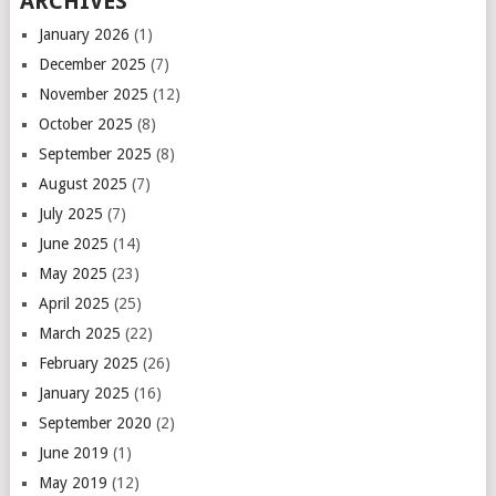
ARCHIVES
January 2026
(1)
December 2025
(7)
November 2025
(12)
October 2025
(8)
September 2025
(8)
August 2025
(7)
July 2025
(7)
June 2025
(14)
May 2025
(23)
April 2025
(25)
March 2025
(22)
February 2025
(26)
January 2025
(16)
September 2020
(2)
June 2019
(1)
May 2019
(12)