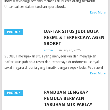
inovasi teknologi semakin memengaruhi cara orang bertaruh.
Untuk sukses dalam taruhan sportsbook,
Read More
DAFTAR SITUS JUDI BOLA
PRODUK
RESMI & TERPERCAYA AGEN
SBOBET
admin
|
January 26, 2025
SBOBET merupakan situs yang menyediakan dan menyajikan
daftar situs judi bola resmi dan terpercaya di Indonesia. Banyak
sekali negara di dunia yang fanatik dengan sepak bola. Pada awal
Read More
PANDUAN LENGKAP
PRODUK
PEMULA BERMAIN
TARUHAN MIX PARLAY