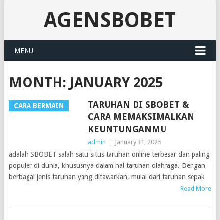
AGENSBOBET
MENU
MONTH:
JANUARY 2025
TARUHAN DI SBOBET &
CARA BERMAIN
CARA MEMAKSIMALKAN
KEUNTUNGANMU
admin
|
January 31, 2025
adalah SBOBET salah satu situs taruhan online terbesar dan paling
populer di dunia, khususnya dalam hal taruhan olahraga. Dengan
berbagai jenis taruhan yang ditawarkan, mulai dari taruhan sepak
Read More