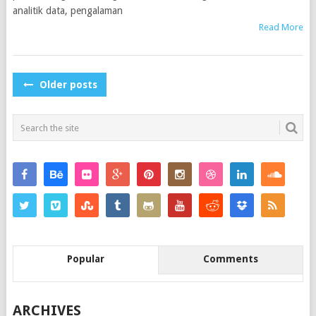
analitik data, pengalaman
Read More
POSTS
Older posts
NAVIGATION
Popular
Comments
ARCHIVES