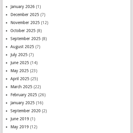
January 2026
(1)
December 2025
(7)
November 2025
(12)
October 2025
(8)
September 2025
(8)
August 2025
(7)
July 2025
(7)
June 2025
(14)
May 2025
(23)
April 2025
(25)
March 2025
(22)
February 2025
(26)
January 2025
(16)
September 2020
(2)
June 2019
(1)
May 2019
(12)