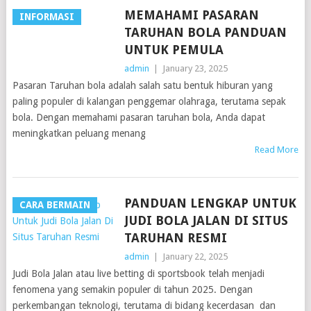
MEMAHAMI PASARAN
INFORMASI
TARUHAN BOLA PANDUAN
UNTUK PEMULA
admin
|
January 23, 2025
Pasaran Taruhan bola adalah salah satu bentuk hiburan yang
paling populer di kalangan penggemar olahraga, terutama sepak
bola. Dengan memahami pasaran taruhan bola, Anda dapat
meningkatkan peluang menang
Read More
PANDUAN LENGKAP UNTUK
CARA BERMAIN
JUDI BOLA JALAN DI SITUS
TARUHAN RESMI
admin
|
January 22, 2025
Judi Bola Jalan atau live betting di sportsbook telah menjadi
fenomena yang semakin populer di tahun 2025. Dengan
perkembangan teknologi, terutama di bidang kecerdasan dan