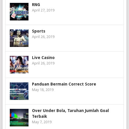
RNG
April 27, 2019
Sports
April 26, 2019
Live Casino
April 26, 2019
Panduan Bermain Correct Score
May 18, 2019
Over Under Bola, Taruhan Jumlah Goal
Terbaik
May 7, 2019