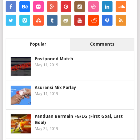
Popular
Comments
Postponed Match
May 11, 2019
Asuransi Mix Parlay
May 11, 2019
Panduan Bermain FG/LG (First Goal, Last
Goal)
May 24, 2019