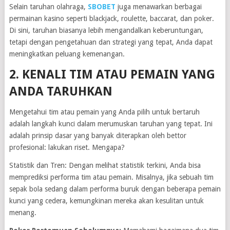
Selain taruhan olahraga,
SBOBET
juga menawarkan berbagai
permainan kasino seperti blackjack, roulette, baccarat, dan poker.
Di sini, taruhan biasanya lebih mengandalkan keberuntungan,
tetapi dengan pengetahuan dan strategi yang tepat, Anda dapat
meningkatkan peluang kemenangan.
2. KENALI TIM ATAU PEMAIN YANG
ANDA TARUHKAN
Mengetahui tim atau pemain yang Anda pilih untuk bertaruh
adalah langkah kunci dalam merumuskan taruhan yang tepat. Ini
adalah prinsip dasar yang banyak diterapkan oleh bettor
profesional: lakukan riset. Mengapa?
Statistik dan Tren: Dengan melihat statistik terkini, Anda bisa
memprediksi performa tim atau pemain. Misalnya, jika sebuah tim
sepak bola sedang dalam performa buruk dengan beberapa pemain
kunci yang cedera, kemungkinan mereka akan kesulitan untuk
menang.