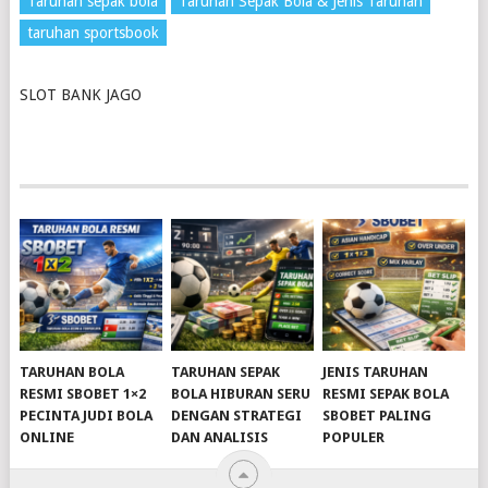
Taruhan sepak bola
Taruhan Sepak Bola & Jenis Taruhan
taruhan sportsbook
SLOT BANK JAGO
TARUHAN BOLA
TARUHAN SEPAK
JENIS TARUHAN
RESMI SBOBET 1×2
BOLA HIBURAN SERU
RESMI SEPAK BOLA
PECINTA JUDI BOLA
DENGAN STRATEGI
SBOBET PALING
ONLINE
DAN ANALISIS
POPULER