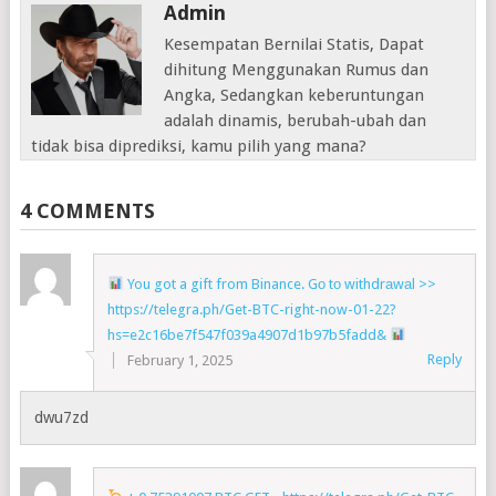
Admin
Kesempatan Bernilai Statis, Dapat
dihitung Menggunakan Rumus dan
Angka, Sedangkan keberuntungan
adalah dinamis, berubah-ubah dan
tidak bisa diprediksi, kamu pilih yang mana?
4 COMMENTS
You got a gift from Binance. Gо tо withdrаwаl >>
https://telegra.ph/Get-BTC-right-now-01-22?
hs=e2c16be7f547f039a4907d1b97b5fadd&
Reply
February 1, 2025
dwu7zd