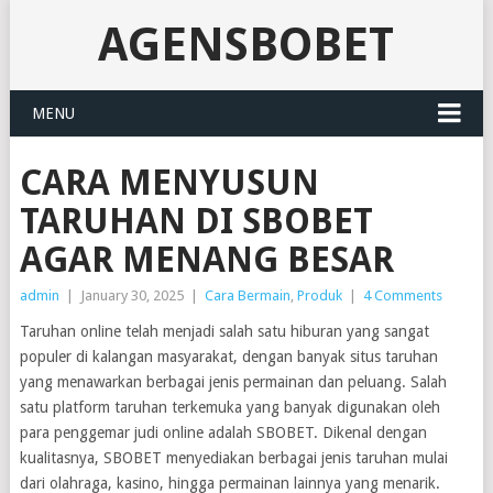
AGENSBOBET
MENU
CARA MENYUSUN
TARUHAN DI SBOBET
AGAR MENANG BESAR
admin
|
January 30, 2025
|
Cara Bermain
,
Produk
|
4 Comments
Taruhan online telah menjadi salah satu hiburan yang sangat
populer di kalangan masyarakat, dengan banyak situs taruhan
yang menawarkan berbagai jenis permainan dan peluang. Salah
satu platform taruhan terkemuka yang banyak digunakan oleh
para penggemar judi online adalah SBOBET. Dikenal dengan
kualitasnya, SBOBET menyediakan berbagai jenis taruhan mulai
dari olahraga, kasino, hingga permainan lainnya yang menarik.