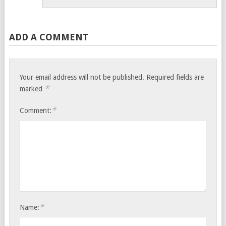
ADD A COMMENT
Your email address will not be published.
Required fields are
*
marked
*
Comment:
*
Name: