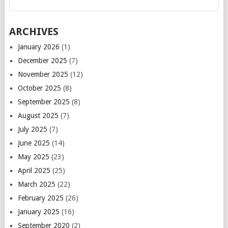
ARCHIVES
January 2026
(1)
December 2025
(7)
November 2025
(12)
October 2025
(8)
September 2025
(8)
August 2025
(7)
July 2025
(7)
June 2025
(14)
May 2025
(23)
April 2025
(25)
March 2025
(22)
February 2025
(26)
January 2025
(16)
September 2020
(2)