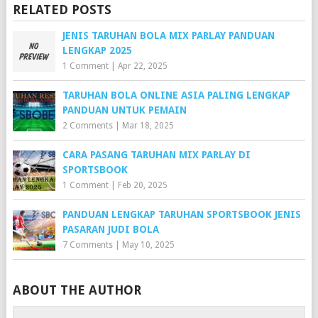
RELATED POSTS
JENIS TARUHAN BOLA MIX PARLAY PANDUAN
LENGKAP 2025
1 Comment
|
Apr 22, 2025
TARUHAN BOLA ONLINE ASIA PALING LENGKAP
PANDUAN UNTUK PEMAIN
2 Comments
|
Mar 18, 2025
CARA PASANG TARUHAN MIX PARLAY DI
SPORTSBOOK
1 Comment
|
Feb 20, 2025
PANDUAN LENGKAP TARUHAN SPORTSBOOK JENIS
PASARAN JUDI BOLA
7 Comments
|
May 10, 2025
ABOUT THE AUTHOR