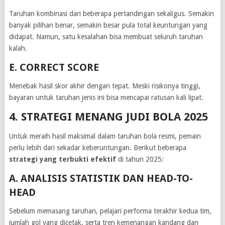
Taruhan kombinasi dari beberapa pertandingan sekaligus. Semakin
banyak pilihan benar, semakin besar pula total keuntungan yang
didapat. Namun, satu kesalahan bisa membuat seluruh taruhan
kalah.
E. CORRECT SCORE
Menebak hasil skor akhir dengan tepat. Meski risikonya tinggi,
bayaran untuk taruhan jenis ini bisa mencapai ratusan kali lipat.
4. STRATEGI MENANG JUDI BOLA 2025
Untuk meraih hasil maksimal dalam taruhan bola resmi, pemain
perlu lebih dari sekadar keberuntungan. Berikut beberapa
strategi yang terbukti efektif
di tahun 2025:
A. ANALISIS STATISTIK DAN HEAD-TO-
HEAD
Sebelum memasang taruhan, pelajari performa terakhir kedua tim,
jumlah gol yang dicetak, serta tren kemenangan kandang dan