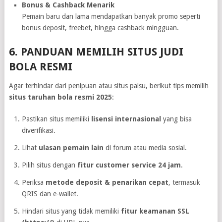
Bonus & Cashback Menarik
Pemain baru dan lama mendapatkan banyak promo seperti
bonus deposit, freebet, hingga cashback mingguan.
6. PANDUAN MEMILIH SITUS JUDI
BOLA RESMI
Agar terhindar dari penipuan atau situs palsu, berikut tips memilih
situs taruhan bola resmi 2025
:
Pastikan situs memiliki
lisensi internasional
yang bisa
diverifikasi.
Lihat
ulasan pemain lain
di forum atau media sosial.
Pilih situs dengan
fitur customer service 24 jam
.
Periksa
metode deposit & penarikan cepat
, termasuk
QRIS dan e-wallet.
Hindari situs yang tidak memiliki
fitur keamanan SSL