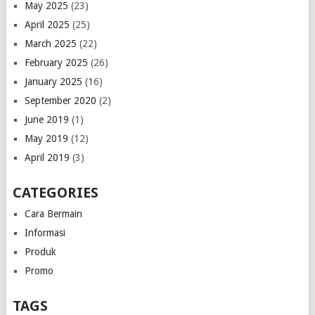
May 2025
(23)
April 2025
(25)
March 2025
(22)
February 2025
(26)
January 2025
(16)
September 2020
(2)
June 2019
(1)
May 2019
(12)
April 2019
(3)
CATEGORIES
Cara Bermain
Informasi
Produk
Promo
TAGS