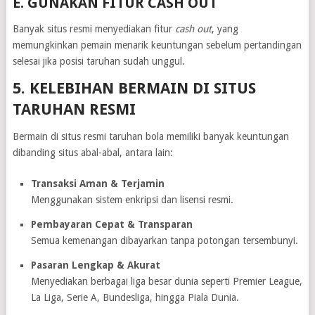
E. GUNAKAN FITUR CASH OUT
Banyak situs resmi menyediakan fitur
cash out
, yang
memungkinkan pemain menarik keuntungan sebelum pertandingan
selesai jika posisi taruhan sudah unggul.
5. KELEBIHAN BERMAIN DI SITUS
TARUHAN RESMI
Bermain di situs resmi taruhan bola memiliki banyak keuntungan
dibanding situs abal-abal, antara lain:
Transaksi Aman & Terjamin
Menggunakan sistem enkripsi dan lisensi resmi.
Pembayaran Cepat & Transparan
Semua kemenangan dibayarkan tanpa potongan tersembunyi.
Pasaran Lengkap & Akurat
Menyediakan berbagai liga besar dunia seperti Premier League,
La Liga, Serie A, Bundesliga, hingga Piala Dunia.