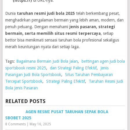
(https://)
di URL-nya.
Dunia
taruhan resmi judi bola 2025
telah berkembang pesat,
menghadirkan pengalaman bermain yang lebih aman, modern, dan
penuh peluang. Dengan memahami
jenis pasaran, strategi
bermain, serta memilih situs resmi terpercaya
, setiap
bettor bisa menikmati sensasi taruhan bola profesional sekaligus
meraih keuntungan nyata dari setiap laga.
Tags:
Bagaimana Bermain Judi Bola Jalan
,
bettingan agen judi bola
sportsbook resmi 2025
,
dan Strategi Paling Efektif
,
Jenis
Pasangan Judi Bola Sportsbook
,
Situs Taruhan Pembayaran
Tercepat Sportsbook
,
Strategi Paling Efektif
,
Taruhan Resmi Judi
Bola Jenis Pasaran
RELATED POSTS
AGEN RESMI PUSAT TARUHAN SEPAK BOLA
SBOBET 2025
8 Comments
|
May 16, 2025