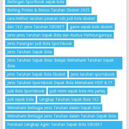
Bettingan Sportbook sepak bola
Betting Promo & Bonus Taruhan Sbobet 2025
cara melihat taruhan pasaran ods judi bola sbobet
dan 1X2: Jenis Taruhan SBOBET
game sepak bola sbobet
Jenis-Jenis Taruhan Sepak Bola dan Rumus Perhitungannya
Jenis Pasangan Judi Bola Sportsbook
Jenis Taruhan Sepak Bola
Jenis Taruhan Sepak Bola: Belajar Memahami Taruhan Sepak
Bola
jenis Taruhan Sepak Bola Sbobet
jenis taruhan sportsbook
Jenis Taruhan Sportsbook Sepak Bola Memahami HDP & FT
Judi Bola Sportsbook
judi resmi sepak bola mix parlay
Judi sepak bola
Lengkap Taruhan Sepak Bola 1X2
Memahami Berbagai Jenis Taruhan dalam Sepak Bola
Memahami Berbagai Jenis Taruhan dalam Taruhan Sepak Bola
Panduan Lengkap Agen Taruhan Sepak Bola SBOBET