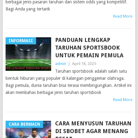
berbagai jenis pasaran taruhan dan sistem odds yang kompetitif.
Bagi Anda yang tertarik
Read More
PANDUAN LENGKAP
INFORMASI
TARUHAN SPORTSBOOK
UNTUK PEMAIN PEMULA
admin
|
April 18, 2025
Taruhan sportsbook adalah salah satu
bentuk hiburan yang populer di kalangan penggemar olahraga.
Bagi pemula, dunia taruhan bisa terasa membingungkan. Artikel ini
akan membahas berbagai jenis taruhan sportsbook
Read More
CARA MENYUSUN TARUHAN
CARA BERMAIN
DI SBOBET AGAR MENANG