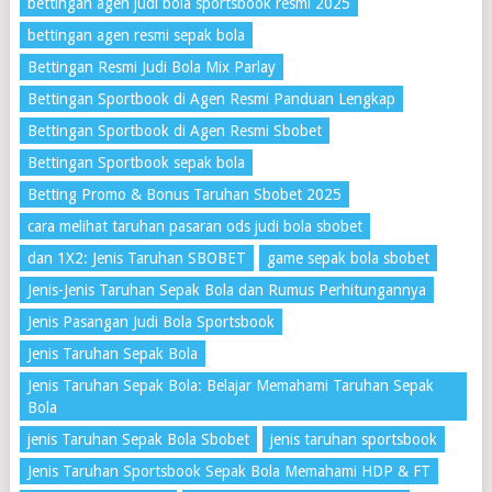
bettingan agen judi bola sportsbook resmi 2025
bettingan agen resmi sepak bola
Bettingan Resmi Judi Bola Mix Parlay
Bettingan Sportbook di Agen Resmi Panduan Lengkap
Bettingan Sportbook di Agen Resmi Sbobet
Bettingan Sportbook sepak bola
Betting Promo & Bonus Taruhan Sbobet 2025
cara melihat taruhan pasaran ods judi bola sbobet
dan 1X2: Jenis Taruhan SBOBET
game sepak bola sbobet
Jenis-Jenis Taruhan Sepak Bola dan Rumus Perhitungannya
Jenis Pasangan Judi Bola Sportsbook
Jenis Taruhan Sepak Bola
Jenis Taruhan Sepak Bola: Belajar Memahami Taruhan Sepak
Bola
jenis Taruhan Sepak Bola Sbobet
jenis taruhan sportsbook
Jenis Taruhan Sportsbook Sepak Bola Memahami HDP & FT