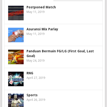
Postponed Match
May 11, 2019
Asuransi Mix Parlay
May 11, 2019
Panduan Bermain FG/LG (First Goal, Last
Goal)
May 24, 2019
RNG
April 27, 2019
Sports
April 26, 2019