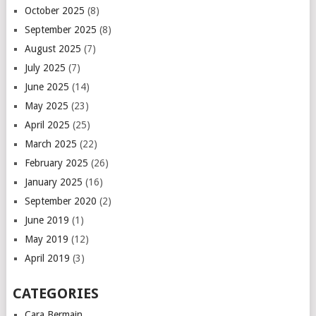
October 2025
(8)
September 2025
(8)
August 2025
(7)
July 2025
(7)
June 2025
(14)
May 2025
(23)
April 2025
(25)
March 2025
(22)
February 2025
(26)
January 2025
(16)
September 2020
(2)
June 2019
(1)
May 2019
(12)
April 2019
(3)
CATEGORIES
Cara Bermain