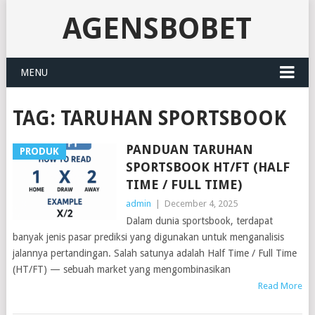
AGENSBOBET
MENU
TAG:
TARUHAN SPORTSBOOK
PANDUAN TARUHAN
PRODUK
SPORTSBOOK HT/FT (HALF
TIME / FULL TIME)
admin
|
December 4, 2025
Dalam dunia sportsbook, terdapat
banyak jenis pasar prediksi yang digunakan untuk menganalisis
jalannya pertandingan. Salah satunya adalah Half Time / Full Time
(HT/FT) — sebuah market yang mengombinasikan
Read More