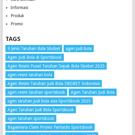
Informasi
Produk
Promo
TAGS
9 Jenis Taruhan Bola Sbobet
agen judi bola
Agen Judi Bola di Sportsbook
Agen Resmi Pusat Taruhan Sepak Bola Sbobet 2025
agen resmi taruhan bola
Agen Resmi Taruhan Judi Bola SBOBET Indonesia
agen resmi taruhan sportsbook
Agen Taruhan Judi Bola
agen taruhan judi bola asia Sportsbook 2025
Agen Taruhan Judi Bola Sportsbook
agen taruhan sportsbook
Bagaimana Claim Promo Fantastis Sportsbook