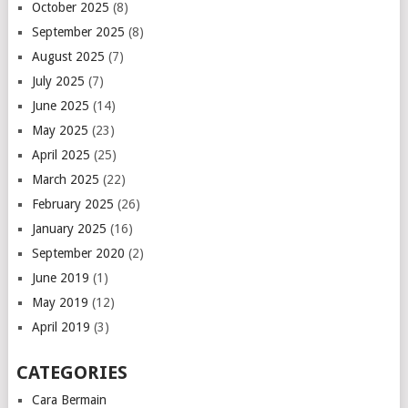
October 2025
(8)
September 2025
(8)
August 2025
(7)
July 2025
(7)
June 2025
(14)
May 2025
(23)
April 2025
(25)
March 2025
(22)
February 2025
(26)
January 2025
(16)
September 2020
(2)
June 2019
(1)
May 2019
(12)
April 2019
(3)
CATEGORIES
Cara Bermain