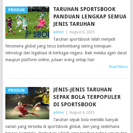
TARUHAN SPORTSBOOK
PRODUK
PANDUAN LENGKAP SEMUA
JENIS TARUHAN
admin
|
August 8, 2025
Taruhan sportsbook telah menjadi
fenomena global yang terus berkembang seiring kemajuan
teknologi dan legalisasi di berbagai negara. Baik melalui agen darat
maupun platform online, jutaan orang setiap hari
Read More
JENIS-JENIS TARUHAN
PRODUK
SEPAK BOLA TERPOPULER
DI SPORTSBOOK
admin
|
August 4, 2025
Taruhan sepak bola memiliki banyak
varian yang tersedia di sportsbook global, dari yang sederhana