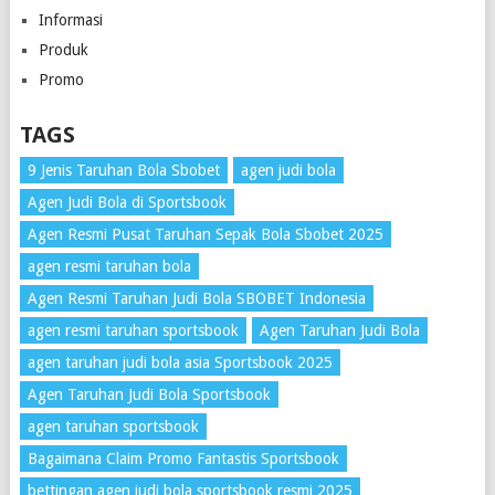
Informasi
Produk
Promo
TAGS
9 Jenis Taruhan Bola Sbobet
agen judi bola
Agen Judi Bola di Sportsbook
Agen Resmi Pusat Taruhan Sepak Bola Sbobet 2025
agen resmi taruhan bola
Agen Resmi Taruhan Judi Bola SBOBET Indonesia
agen resmi taruhan sportsbook
Agen Taruhan Judi Bola
agen taruhan judi bola asia Sportsbook 2025
Agen Taruhan Judi Bola Sportsbook
agen taruhan sportsbook
Bagaimana Claim Promo Fantastis Sportsbook
bettingan agen judi bola sportsbook resmi 2025