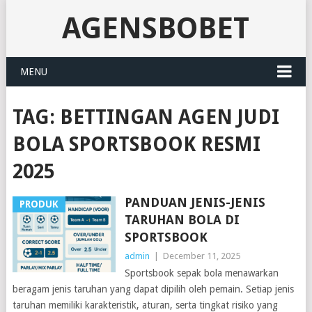
AGENSBOBET
MENU
TAG:
BETTINGAN AGEN JUDI
BOLA SPORTSBOOK RESMI
2025
PANDUAN JENIS-JENIS
PRODUK
TARUHAN BOLA DI
SPORTSBOOK
admin
|
December 11, 2025
Sportsbook sepak bola menawarkan
beragam jenis taruhan yang dapat dipilih oleh pemain. Setiap jenis
taruhan memiliki karakteristik, aturan, serta tingkat risiko yang