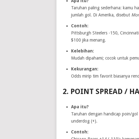
Apa itu?
Taruhan paling sederhana: kamu ha
jumlah gol. Di Amerika, disebut
Mon
Contoh:
Pittsburgh Steelers -150, Cincinnat
$100 jika menang.
Kelebihan:
Mudah dipahami; cocok untuk pemu
Kekurangan:
Odds mirip tim favorit biasanya rend
2.
POINT SPREAD / H
Apa itu?
Taruhan dengan handicap poin/gol 
underdog (+).
Contoh:
Chicago Bears +14 (-110): kemenang