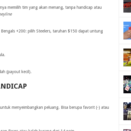
nya memilih tim yang akan menang, tanpa handicap atau
eyline
i Bengals +200: pilih Steelers, taruhan $150 dapat untung
la.
ah (payout kecil).
ANDICAP
untuk menyeimbangkan peluang. Bisa berupa favorit (-) atau
an Bears atau kalah kurang dari 14 poin.