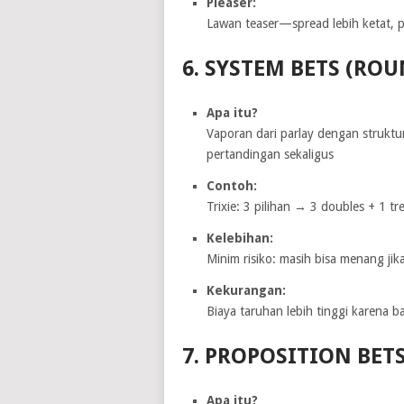
Pleaser:
Lawan teaser—spread lebih ketat, p
6.
SYSTEM BETS (ROUN
Apa itu?
Vaporan dari parlay dengan struktu
pertandingan sekaligus
Contoh:
Trixie: 3 pilihan → 3 doubles + 1 tre
Kelebihan:
Minim risiko: masih bisa menang jik
Kekurangan:
Biaya taruhan lebih tinggi karena b
7.
PROPOSITION BETS
Apa itu?