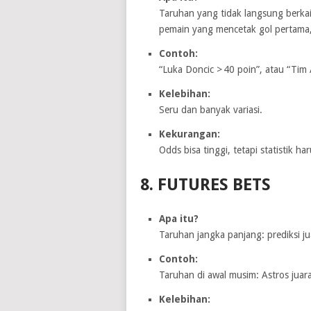
Taruhan yang tidak langsung berkait
pemain yang mencetak gol pertama,
Contoh:
“Luka Doncic > 40 poin”, atau “Tim
Kelebihan:
Seru dan banyak variasi.
Kekurangan:
Odds bisa tinggi, tetapi statistik haru
8.
FUTURES BETS
Apa itu?
Taruhan jangka panjang: prediksi ju
Contoh:
Taruhan di awal musim: Astros juar
Kelebihan: