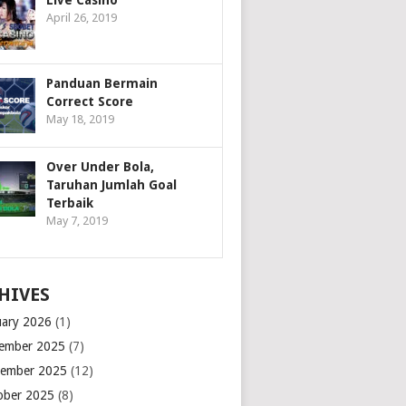
Live Casino
April 26, 2019
Panduan Bermain
Correct Score
May 18, 2019
Over Under Bola,
Taruhan Jumlah Goal
Terbaik
May 7, 2019
HIVES
uary 2026
(1)
ember 2025
(7)
ember 2025
(12)
ober 2025
(8)