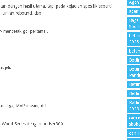
Agen 
an dengan hasil utama, tapi pada kejadian spesifik seperti
agen 
 jumlah rebound, dsb.
Bagai
Spor
 A mencetak gol pertama”.
betti
2025
betti
Betti
s jeli.
Betti
Pand
Betti
Betti
Betti
ara liga, MVP musim, dsb.
2025
cara 
a World Series dengan odds +500.
sbob
dan 1