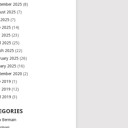
tember 2025
(8)
ust 2025
(7)
y 2025
(7)
e 2025
(14)
 2025
(23)
il 2025
(25)
ch 2025
(22)
ruary 2025
(26)
uary 2025
(16)
tember 2020
(2)
e 2019
(1)
 2019
(12)
il 2019
(3)
EGORIES
a Bermain
ormasi