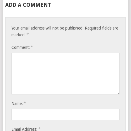
ADD A COMMENT
Your email address will not be published.
Required fields are
*
marked
*
Comment:
*
Name:
*
Email Address: