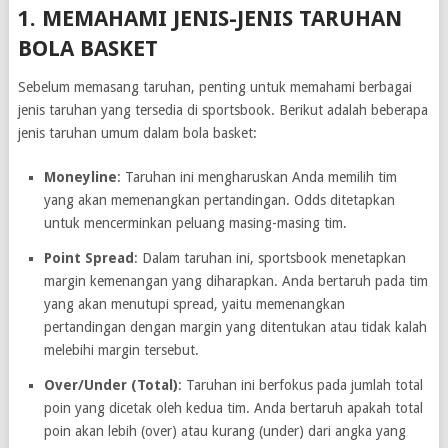
1. MEMAHAMI JENIS-JENIS TARUHAN
BOLA BASKET
Sebelum memasang taruhan, penting untuk memahami berbagai
jenis taruhan yang tersedia di sportsbook.
Berikut adalah beberapa
jenis taruhan umum dalam bola basket:​
Moneyline
:
Taruhan ini mengharuskan Anda memilih tim
yang akan memenangkan pertandingan. Odds ditetapkan
untuk mencerminkan peluang masing-masing tim.
Point Spread
:
Dalam taruhan ini, sportsbook menetapkan
margin kemenangan yang diharapkan. Anda bertaruh pada tim
yang akan menutupi spread, yaitu memenangkan
pertandingan dengan margin yang ditentukan atau tidak kalah
melebihi margin tersebut.
Over/Under (Total)
:
Taruhan ini berfokus pada jumlah total
poin yang dicetak oleh kedua tim. Anda bertaruh apakah total
poin akan lebih (over) atau kurang (under) dari angka yang