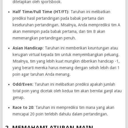
ditetapkan oleh sportsbook.
Half Time/Full Time (HT/FT)
:
Taruhan ini melibatkan
prediksi hasil pertandingan pada babak pertama dan
keseluruhan pertandingan. Misalnya, Anda memprediksi tim A
akan memimpin pada babak pertama, dan tim B akan
memenangkan pertandingan penuh.
Asian Handicap
:
Taruhan ini memberikan keuntungan atau
kerugian virtual kepada tim untuk menyeimbangkan peluang.
Misalnya, tim yang lebih kuat mungkin diberikan handicap -1,
yang berarti mereka harus menang dengan selisih lebih dari 1
poin agar taruhan Anda menang.
Odd/Even
:
Taruhan ini melibatkan prediksi apakah jumlah
total poin yang dicetak oleh kedua tim akan bernilai ganjil atau
genap.
Race to 20
:
Taruhan ini memprediksi tim mana yang akan
mencapai 20 poin terlebih dahulu dalam pertandingan.
2. MEMAHAMI ATURAN MAIN