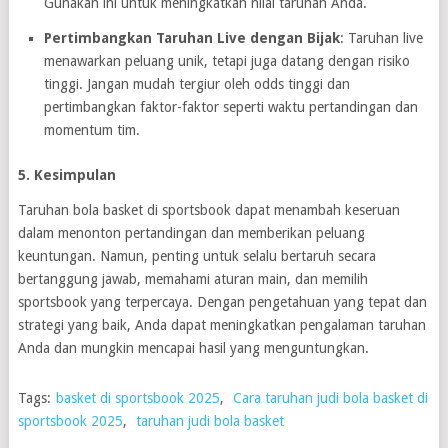
Gunakan ini untuk meningkatkan nilai taruhan Anda.
Pertimbangkan Taruhan Live dengan Bijak
:
Taruhan live
menawarkan peluang unik, tetapi juga datang dengan risiko
tinggi. Jangan mudah tergiur oleh odds tinggi dan
pertimbangkan faktor-faktor seperti waktu pertandingan dan
momentum tim.
5. Kesimpulan
Taruhan bola basket di sportsbook dapat menambah keseruan
dalam menonton pertandingan dan memberikan peluang
keuntungan.
Namun, penting untuk selalu bertaruh secara
bertanggung jawab, memahami aturan main, dan memilih
sportsbook yang terpercaya.
Dengan pengetahuan yang tepat dan
strategi yang baik, Anda dapat meningkatkan pengalaman taruhan
Anda dan mungkin mencapai hasil yang menguntungkan.
Tags:
basket di sportsbook 2025
,
Cara taruhan judi bola basket di
sportsbook 2025
,
taruhan judi bola basket