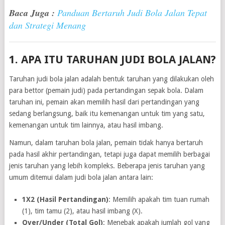
Baca Juga :
Panduan Bertaruh Judi Bola Jalan Tepat
dan Strategi Menang
1. APA ITU TARUHAN JUDI BOLA JALAN?
Taruhan judi bola jalan adalah bentuk taruhan yang dilakukan oleh
para bettor (pemain judi) pada pertandingan sepak bola. Dalam
taruhan ini, pemain akan memilih hasil dari pertandingan yang
sedang berlangsung, baik itu kemenangan untuk tim yang satu,
kemenangan untuk tim lainnya, atau hasil imbang.
Namun, dalam taruhan bola jalan, pemain tidak hanya bertaruh
pada hasil akhir pertandingan, tetapi juga dapat memilih berbagai
jenis taruhan yang lebih kompleks. Beberapa jenis taruhan yang
umum ditemui dalam judi bola jalan antara lain:
1X2 (Hasil Pertandingan)
: Memilih apakah tim tuan rumah
(1), tim tamu (2), atau hasil imbang (X).
Over/Under (Total Gol)
: Menebak apakah jumlah gol yang