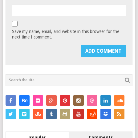
Save my name, email, and website in this browser for the
next time I comment.
Popular
Comments