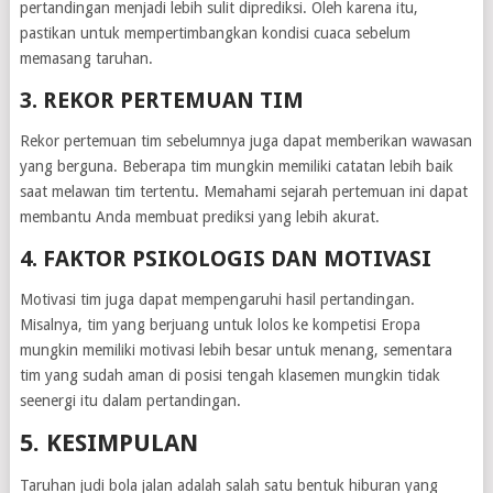
pertandingan menjadi lebih sulit diprediksi. Oleh karena itu,
pastikan untuk mempertimbangkan kondisi cuaca sebelum
memasang taruhan.
3. REKOR PERTEMUAN TIM
Rekor pertemuan tim sebelumnya juga dapat memberikan wawasan
yang berguna. Beberapa tim mungkin memiliki catatan lebih baik
saat melawan tim tertentu. Memahami sejarah pertemuan ini dapat
membantu Anda membuat prediksi yang lebih akurat.
4. FAKTOR PSIKOLOGIS DAN MOTIVASI
Motivasi tim juga dapat mempengaruhi hasil pertandingan.
Misalnya, tim yang berjuang untuk lolos ke kompetisi Eropa
mungkin memiliki motivasi lebih besar untuk menang, sementara
tim yang sudah aman di posisi tengah klasemen mungkin tidak
seenergi itu dalam pertandingan.
5. KESIMPULAN
Taruhan judi bola jalan adalah salah satu bentuk hiburan yang