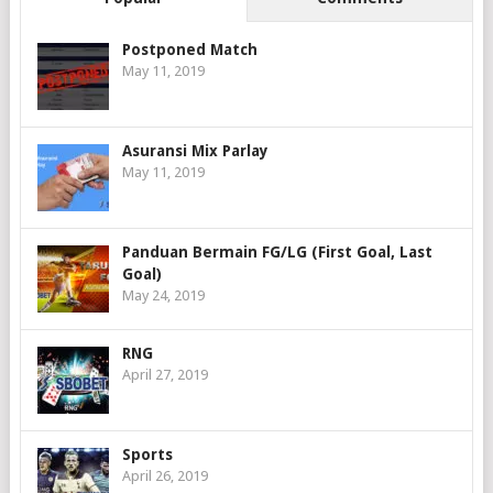
Postponed Match
May 11, 2019
Asuransi Mix Parlay
May 11, 2019
Panduan Bermain FG/LG (First Goal, Last
Goal)
May 24, 2019
RNG
April 27, 2019
Sports
April 26, 2019