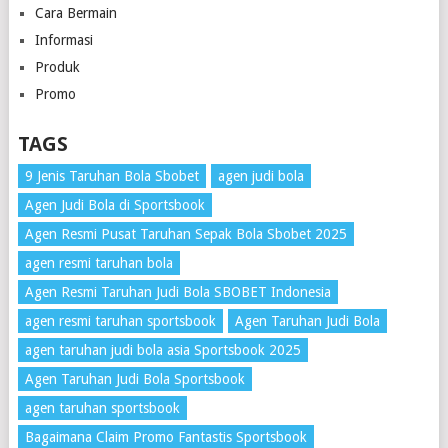
Cara Bermain
Informasi
Produk
Promo
TAGS
9 Jenis Taruhan Bola Sbobet
agen judi bola
Agen Judi Bola di Sportsbook
Agen Resmi Pusat Taruhan Sepak Bola Sbobet 2025
agen resmi taruhan bola
Agen Resmi Taruhan Judi Bola SBOBET Indonesia
agen resmi taruhan sportsbook
Agen Taruhan Judi Bola
agen taruhan judi bola asia Sportsbook 2025
Agen Taruhan Judi Bola Sportsbook
agen taruhan sportsbook
Bagaimana Claim Promo Fantastis Sportsbook