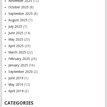
November 2025
(12)
October 2025
(8)
September 2025
(8)
August 2025
(7)
July 2025
(7)
June 2025
(14)
May 2025
(23)
April 2025
(25)
March 2025
(22)
February 2025
(26)
January 2025
(16)
September 2020
(2)
June 2019
(1)
May 2019
(12)
April 2019
(3)
CATEGORIES