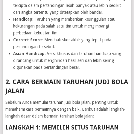
tercipta dalam pertandingan lebih banyak atau lebih sedikit
dari angka tertentu yang ditetapkan oleh bandar.
Handicap
: Taruhan yang memberikan keunggulan atau
kekurangan pada salah satu tim untuk mengimbangi
perbedaan kekuatan tim.
Correct Score
: Menebak skor akhir yang tepat pada
pertandingan tersebut.
Asian Handicap
: Versi khusus dari taruhan handicap yang
dirancang untuk menghindari hasil seri dan lebih sering
digunakan pada pertandingan besar.
2. CARA BERMAIN TARUHAN JUDI BOLA
JALAN
Sebelum Anda memulai taruhan judi bola jalan, penting untuk
memahami cara bermainnya dengan baik. Berikut adalah langkah-
langkah dasar dalam bermain taruhan bola jalan:
LANGKAH 1: MEMILIH SITUS TARUHAN