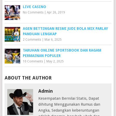
LIVE CASINO
No Comments
|
Apr 26, 2019
AGEN BETTINGAN RESMI JUDI BOLA MIX PARLAY
PANDUAN LENGKAP
2 Comments
|
Mar 6, 2025
TARUHAN ONLINE SPORTSBOOK DAN RAGAM
PERMAINAN POPULER
10 Comments
|
May 2, 2025
ABOUT THE AUTHOR
Admin
Kesempatan Bernilai Statis, Dapat
dihitung Menggunakan Rumus dan
Angka, Sedangkan keberuntungan