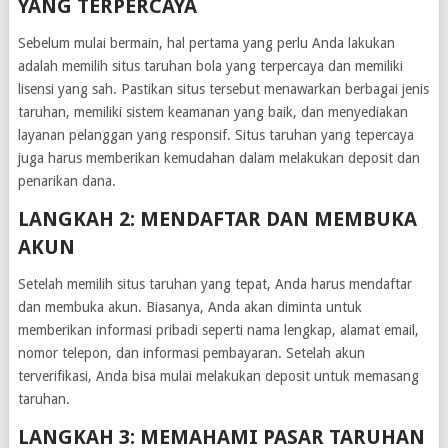
YANG TERPERCAYA
Sebelum mulai bermain, hal pertama yang perlu Anda lakukan
adalah memilih situs taruhan bola yang terpercaya dan memiliki
lisensi yang sah. Pastikan situs tersebut menawarkan berbagai jenis
taruhan, memiliki sistem keamanan yang baik, dan menyediakan
layanan pelanggan yang responsif. Situs taruhan yang tepercaya
juga harus memberikan kemudahan dalam melakukan deposit dan
penarikan dana.
LANGKAH 2: MENDAFTAR DAN MEMBUKA
AKUN
Setelah memilih situs taruhan yang tepat, Anda harus mendaftar
dan membuka akun. Biasanya, Anda akan diminta untuk
memberikan informasi pribadi seperti nama lengkap, alamat email,
nomor telepon, dan informasi pembayaran. Setelah akun
terverifikasi, Anda bisa mulai melakukan deposit untuk memasang
taruhan.
LANGKAH 3: MEMAHAMI PASAR TARUHAN