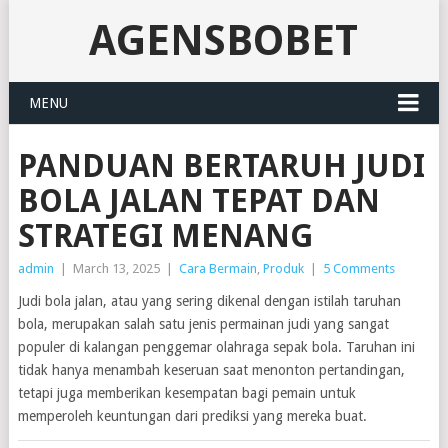
AGENSBOBET
MENU
PANDUAN BERTARUH JUDI
BOLA JALAN TEPAT DAN
STRATEGI MENANG
admin
|
March 13, 2025
|
Cara Bermain
,
Produk
|
5 Comments
Judi bola jalan, atau yang sering dikenal dengan istilah taruhan
bola, merupakan salah satu jenis permainan judi yang sangat
populer di kalangan penggemar olahraga sepak bola. Taruhan ini
tidak hanya menambah keseruan saat menonton pertandingan,
tetapi juga memberikan kesempatan bagi pemain untuk
memperoleh keuntungan dari prediksi yang mereka buat.