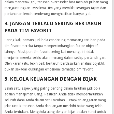
dalam mencetak gol, taruhan over/under bisa menjadi pilihan yang
menguntungkan. Misalnya, tim yang memiliki serangan tajam dan
pertahanan lemah cenderung menghasilkan banyak gol.
4. JANGAN TERLALU SERING BERTARUH
PADA TIM FAVORIT
Sering kali, pemain judi bola cenderung memasang taruhan pada
tim favorit mereka tanpa mempertimbangkan faktor objektif
lainnya. Meskipun tim favorit sering kali menang, ini tidak
menjamin mereka selalu akan menang dalam setiap pertandingan.
Oleh karena itu, lebih baik bertaruh berdasarkan analisis objektif,
bukan sekadar dukungan emosional terhadap tim favorit.
5. KELOLA KEUANGAN DENGAN BIJAK
Salah satu aspek yang paling penting dalam taruhan judi bola
adalah manajemen uang. Pastikan Anda tidak mempertaruhkan
seluruh dana Anda dalam satu taruhan. Tetapkan anggaran yang
jelas untuk taruhan Anda dan jangan melebihi batas yang telah
Anda tentukan. Mengelola uang dengan bijak adalah kunci untuk