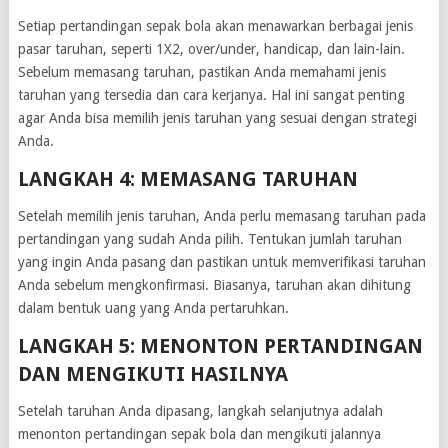
Setiap pertandingan sepak bola akan menawarkan berbagai jenis
pasar taruhan, seperti 1X2, over/under, handicap, dan lain-lain.
Sebelum memasang taruhan, pastikan Anda memahami jenis
taruhan yang tersedia dan cara kerjanya. Hal ini sangat penting
agar Anda bisa memilih jenis taruhan yang sesuai dengan strategi
Anda.
LANGKAH 4: MEMASANG TARUHAN
Setelah memilih jenis taruhan, Anda perlu memasang taruhan pada
pertandingan yang sudah Anda pilih. Tentukan jumlah taruhan
yang ingin Anda pasang dan pastikan untuk memverifikasi taruhan
Anda sebelum mengkonfirmasi. Biasanya, taruhan akan dihitung
dalam bentuk uang yang Anda pertaruhkan.
LANGKAH 5: MENONTON PERTANDINGAN
DAN MENGIKUTI HASILNYA
Setelah taruhan Anda dipasang, langkah selanjutnya adalah
menonton pertandingan sepak bola dan mengikuti jalannya