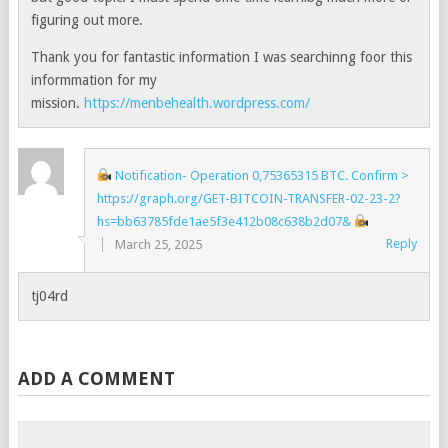
figuring out more.
Thank you for fantastic information I was searchinng foor this
informmation for my
mission.
https://menbehealth.wordpress.com/
Notification- Operation 0,75365315 BTC. Confirm >
https://graph.org/GET-BITCOIN-TRANSFER-02-23-2?
hs=bb63785fde1ae5f3e412b08c638b2d07&
Reply
March 25, 2025
tj04rd
ADD A COMMENT