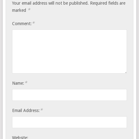
Your email address will not be published.
Required fields are
*
marked
*
Comment:
*
Name:
*
Email Address:
Website: