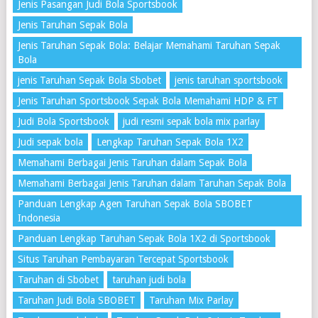
Jenis Pasangan Judi Bola Sportsbook
Jenis Taruhan Sepak Bola
Jenis Taruhan Sepak Bola: Belajar Memahami Taruhan Sepak
Bola
jenis Taruhan Sepak Bola Sbobet
jenis taruhan sportsbook
Jenis Taruhan Sportsbook Sepak Bola Memahami HDP & FT
Judi Bola Sportsbook
judi resmi sepak bola mix parlay
Judi sepak bola
Lengkap Taruhan Sepak Bola 1X2
Memahami Berbagai Jenis Taruhan dalam Sepak Bola
Memahami Berbagai Jenis Taruhan dalam Taruhan Sepak Bola
Panduan Lengkap Agen Taruhan Sepak Bola SBOBET
Indonesia
Panduan Lengkap Taruhan Sepak Bola 1X2 di Sportsbook
Situs Taruhan Pembayaran Tercepat Sportsbook
Taruhan di Sbobet
taruhan judi bola
Taruhan Judi Bola SBOBET
Taruhan Mix Parlay