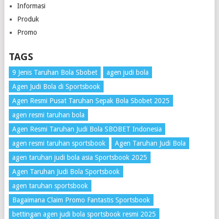
Informasi
Produk
Promo
TAGS
9 Jenis Taruhan Bola Sbobet
agen judi bola
Agen Judi Bola di Sportsbook
Agen Resmi Pusat Taruhan Sepak Bola Sbobet 2025
agen resmi taruhan bola
Agen Resmi Taruhan Judi Bola SBOBET Indonesia
agen resmi taruhan sportsbook
Agen Taruhan Judi Bola
agen taruhan judi bola asia Sportsbook 2025
Agen Taruhan Judi Bola Sportsbook
agen taruhan sportsbook
Bagaimana Claim Promo Fantastis Sportsbook
bettingan agen judi bola sportsbook resmi 2025