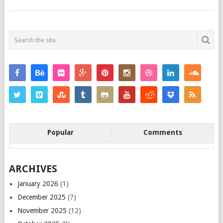
POSTS
NAVIGATION
Popular
Comments
ARCHIVES
January 2026
(1)
December 2025
(7)
November 2025
(12)