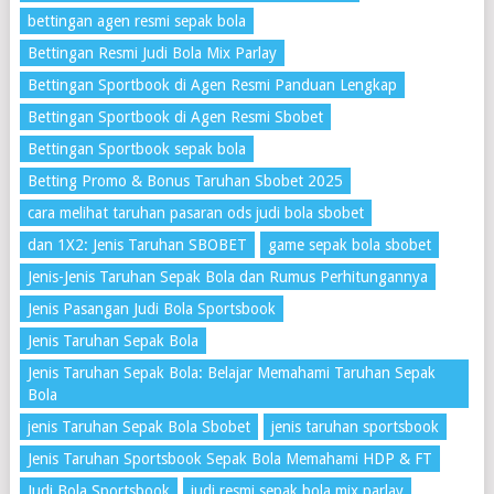
bettingan agen resmi sepak bola
Bettingan Resmi Judi Bola Mix Parlay
Bettingan Sportbook di Agen Resmi Panduan Lengkap
Bettingan Sportbook di Agen Resmi Sbobet
Bettingan Sportbook sepak bola
Betting Promo & Bonus Taruhan Sbobet 2025
cara melihat taruhan pasaran ods judi bola sbobet
dan 1X2: Jenis Taruhan SBOBET
game sepak bola sbobet
Jenis-Jenis Taruhan Sepak Bola dan Rumus Perhitungannya
Jenis Pasangan Judi Bola Sportsbook
Jenis Taruhan Sepak Bola
Jenis Taruhan Sepak Bola: Belajar Memahami Taruhan Sepak
Bola
jenis Taruhan Sepak Bola Sbobet
jenis taruhan sportsbook
Jenis Taruhan Sportsbook Sepak Bola Memahami HDP & FT
Judi Bola Sportsbook
judi resmi sepak bola mix parlay