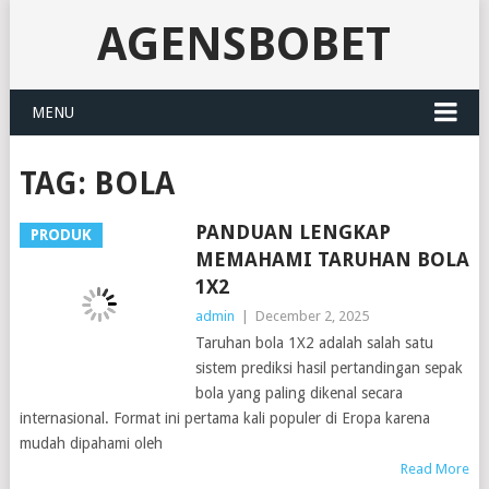
AGENSBOBET
MENU
TAG:
BOLA
PANDUAN LENGKAP
PRODUK
MEMAHAMI TARUHAN BOLA
1X2
admin
|
December 2, 2025
Taruhan bola 1X2 adalah salah satu
sistem prediksi hasil pertandingan sepak
bola yang paling dikenal secara
internasional. Format ini pertama kali populer di Eropa karena
mudah dipahami oleh
Read More