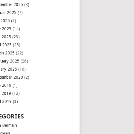
tember 2025
(8)
ust 2025
(7)
y 2025
(7)
e 2025
(14)
 2025
(23)
il 2025
(25)
ch 2025
(22)
ruary 2025
(26)
uary 2025
(16)
tember 2020
(2)
e 2019
(1)
 2019
(12)
il 2019
(3)
EGORIES
a Bermain
ormasi