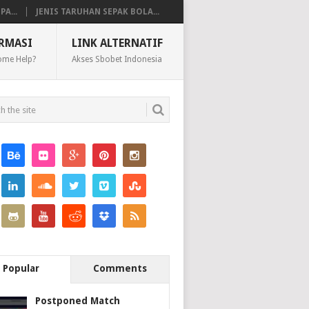
A...
JENIS TARUHAN SEPAK BOLA...
RMASI
LINK ALTERNATIF
ome Help?
Akses Sbobet Indonesia
Popular
Comments
Postponed Match