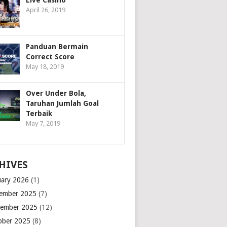
Live Casino
April 26, 2019
Panduan Bermain
Correct Score
May 18, 2019
Over Under Bola,
Taruhan Jumlah Goal
Terbaik
May 7, 2019
HIVES
uary 2026
(1)
ember 2025
(7)
ember 2025
(12)
ober 2025
(8)