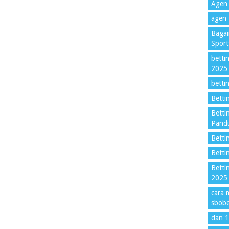
Agen 
agen 
Bagai
Spor
betti
2025
betti
Betti
Betti
Pand
Betti
Betti
Betti
2025
cara 
sbob
dan 1