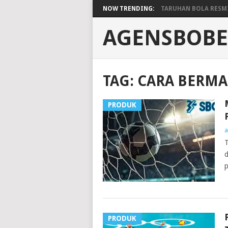
NOW TRENDING:
TARUHAN BOLA RESMI
AGENSBOBE
TAG:
CARA BERMA
PRODUK
a
T
d
p
PRODUK