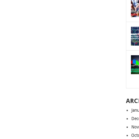
ARC
Jan
Dec
Nov
Oct