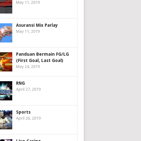
May 11, 2019
Asuransi Mix Parlay
May 11, 2019
Panduan Bermain FG/LG
(First Goal, Last Goal)
May 24, 2019
RNG
April 27, 2019
Sports
April 26, 2019