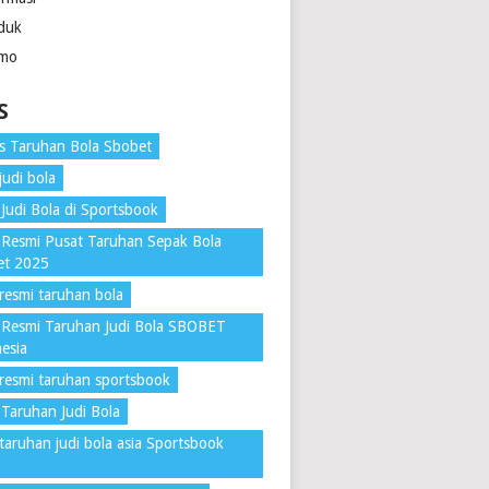
duk
mo
S
is Taruhan Bola Sbobet
judi bola
Judi Bola di Sportsbook
Resmi Pusat Taruhan Sepak Bola
et 2025
resmi taruhan bola
Resmi Taruhan Judi Bola SBOBET
esia
resmi taruhan sportsbook
Taruhan Judi Bola
taruhan judi bola asia Sportsbook