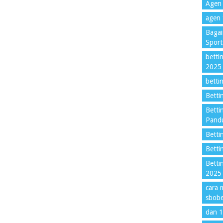
Agen 
agen 
Bagai
Spor
betti
2025
betti
Betti
Betti
Pand
Betti
Betti
Betti
2025
cara 
sbob
dan 1