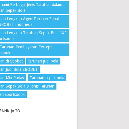
ami Berbagai Jenis Taruhan dalam
an Sepak Bola
uan Lengkap Agen Taruhan Sepak
 SBOBET Indonesia
uan Lengkap Taruhan Sepak Bola 1X2
ortsbook
 Taruhan Pembayaran Tercepat
tsbook
an di Sbobet
taruhan judi bola
an Judi Bola SBOBET
an Mix Parlay
Taruhan sepak bola
an Sepak Bola & Jenis Taruhan
an sportsbook
BANK JAGO