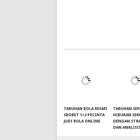
TARUHAN BOLA RESMI
TARUHAN SEP
SBOBET 1×2 PECINTA
HIBURAN SER
JUDI BOLA ONLINE
DENGAN STR
DAN ANALISI