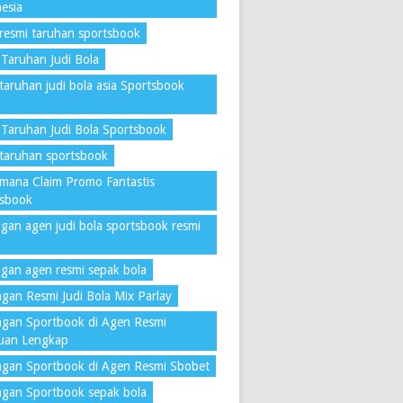
esia
resmi taruhan sportsbook
Taruhan Judi Bola
taruhan judi bola asia Sportsbook
Taruhan Judi Bola Sportsbook
taruhan sportsbook
mana Claim Promo Fantastis
tsbook
ngan agen judi bola sportsbook resmi
ngan agen resmi sepak bola
ngan Resmi Judi Bola Mix Parlay
ngan Sportbook di Agen Resmi
uan Lengkap
ngan Sportbook di Agen Resmi Sbobet
ngan Sportbook sepak bola