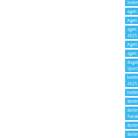
Indon
agen 
Agen 
agen 
2025
Agen 
agen 
Bagai
Spor
betti
2025
betti
Betti
Betti
Pand
Betti
Betti