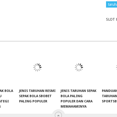
taruh
SLOT 
AK BOLA
JENIS TARUHAN RESMI
JENIS TARUHAN SEPAK
PANDUAN
U
SEPAK BOLA SBOBET
BOLA PALING
TARUHAN
ATEGI
PALING POPULER
POPULER DAN CARA
SPORTS
S
MEMAHAMINYA