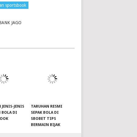
an sportsbook
BANK JAGO
 JENIS-JENIS
TARUHAN RESMI
 BOLA DI
SEPAK BOLA DI
BOOK
SBOBET TIPS
BERMAIN BIJAK