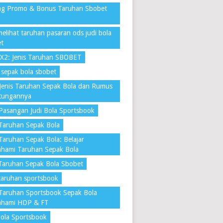
ng Promo & Bonus Taruhan Sbobet
melihat taruhan pasaran ods judi bola
et
X2: Jenis Taruhan SBOBET
sepak bola sbobet
-Jenis Taruhan Sepak Bola dan Rumus
itungannya
 Pasangan Judi Bola Sportsbook
 Taruhan Sepak Bola
 Taruhan Sepak Bola: Belajar
hami Taruhan Sepak Bola
 Taruhan Sepak Bola Sbobet
 taruhan sportsbook
 Taruhan Sportsbook Sepak Bola
hami HDP & FT
Bola Sportsbook