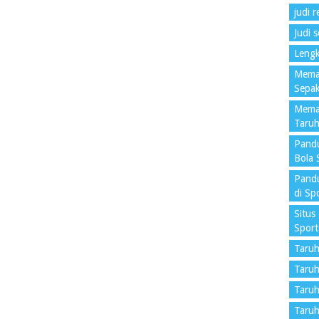
judi 
Judi 
Lengk
Memah
Sepak
Memah
Taruh
Pand
Bola
Pand
di Sp
Situs
Spor
Taruh
Taruh
Taruh
Taruh