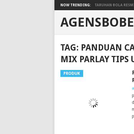
NOW TRENDING:
TARUHAN BOLA RESMI
AGENSBOBE
TAG:
PANDUAN CA
MIX PARLAY TIP
PRODUK
a
p
d
m