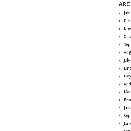
ARC
Jan
Dec
Nov
Oct
Sep
Aug
Jul
Jun
May
Apr
Mar
Feb
Jan
Sep
Jun