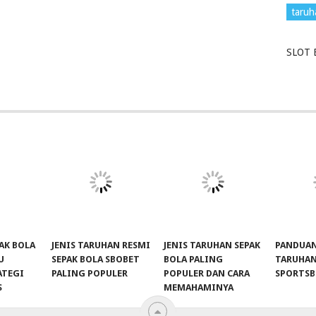
taruh
SLOT 
AK BOLA
JENIS TARUHAN RESMI
JENIS TARUHAN SEPAK
PANDUAN
U
SEPAK BOLA SBOBET
BOLA PALING
TARUHAN
ATEGI
PALING POPULER
POPULER DAN CARA
SPORTS
S
MEMAHAMINYA