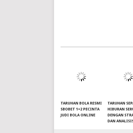
TARUHAN BOLA RESMI
TARUHAN SEP
SBOBET 1×2 PECINTA
HIBURAN SER
JUDI BOLA ONLINE
DENGAN STR
DAN ANALISI