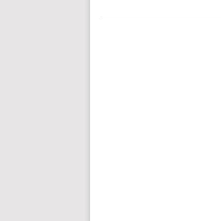
POSTS
NAVIGATION