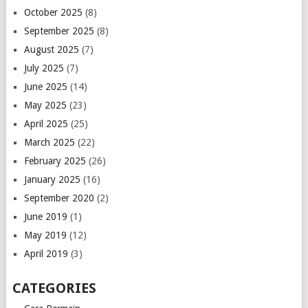
October 2025
(8)
September 2025
(8)
August 2025
(7)
July 2025
(7)
June 2025
(14)
May 2025
(23)
April 2025
(25)
March 2025
(22)
February 2025
(26)
January 2025
(16)
September 2020
(2)
June 2019
(1)
May 2019
(12)
April 2019
(3)
CATEGORIES