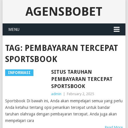
AGENSBOBET
MENU
TAG:
PEMBAYARAN TERCEPAT
SPORTSBOOK
SITUS TARUHAN
INFORMASI
PEMBAYARAN TERCEPAT
SPORTSBOOK
admin
|
February 2, 2025
Sportsbook Di bawah ini, Anda akan mempelajari semua yang perlu
Anda ketahui tentang opsi penarikan tercepat untuk bandar
taruhan olahraga dengan pembayaran tercepat. Anda juga akan
mempelajari cara
Read More