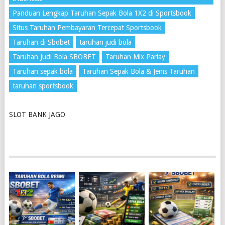
Panduan Lengkap Taruhan Sepak Bola 1X2 di Sportsbook
Situs Taruhan Pembayaran Tercepat Sportsbook
Taruhan di Sbobet
taruhan judi bola
Taruhan Judi Bola SBOBET
Taruhan Mix Parlay
Taruhan sepak bola
Taruhan Sepak Bola & Jenis Taruhan
taruhan sportsbook
SLOT BANK JAGO