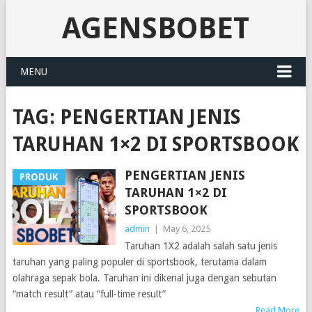
AGENSBOBET
MENU
TAG:
PENGERTIAN JENIS
TARUHAN 1×2 DI SPORTSBOOK
PENGERTIAN JENIS
PRODUK
TARUHAN 1×2 DI
SPORTSBOOK
admin
|
May 6, 2025
Taruhan 1X2 adalah salah satu jenis
taruhan yang paling populer di sportsbook, terutama dalam
olahraga sepak bola. Taruhan ini dikenal juga dengan sebutan
“match result” atau “full-time result”
Read More