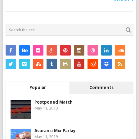
POSTS
NAVIGATION
Popular
Comments
Postponed Match
May 11, 2019
Asuransi Mix Parlay
May 11, 2019