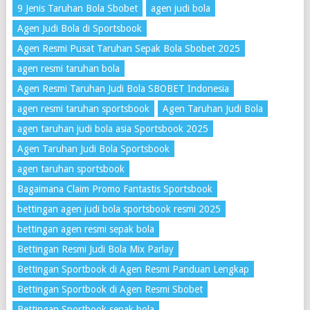
9 Jenis Taruhan Bola Sbobet
agen judi bola
Agen Judi Bola di Sportsbook
Agen Resmi Pusat Taruhan Sepak Bola Sbobet 2025
agen resmi taruhan bola
Agen Resmi Taruhan Judi Bola SBOBET Indonesia
agen resmi taruhan sportsbook
Agen Taruhan Judi Bola
agen taruhan judi bola asia Sportsbook 2025
Agen Taruhan Judi Bola Sportsbook
agen taruhan sportsbook
Bagaimana Claim Promo Fantastis Sportsbook
bettingan agen judi bola sportsbook resmi 2025
bettingan agen resmi sepak bola
Bettingan Resmi Judi Bola Mix Parlay
Bettingan Sportbook di Agen Resmi Panduan Lengkap
Bettingan Sportbook di Agen Resmi Sbobet
Bettingan Sportbook sepak bola