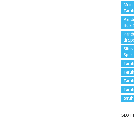
Memah
Taruh
Pand
Bola
Pand
di Sp
Situs
Spor
Taruh
Taruh
Taruh
Taruh
taruh
SLOT 