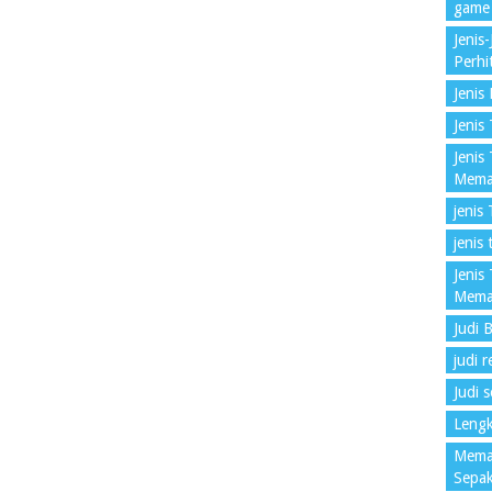
game 
Jenis
Perh
Jenis
Jenis
Jenis
Mema
jenis
jenis
Jenis
Mema
Judi 
judi 
Judi 
Lengk
Memah
Sepak