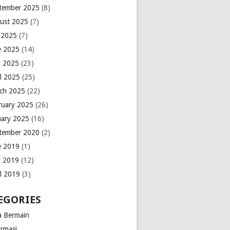
tember 2025
(8)
ust 2025
(7)
y 2025
(7)
e 2025
(14)
 2025
(23)
il 2025
(25)
ch 2025
(22)
ruary 2025
(26)
uary 2025
(16)
tember 2020
(2)
e 2019
(1)
 2019
(12)
il 2019
(3)
EGORIES
a Bermain
ormasi