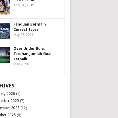
Live Casino
April 26, 2019
Panduan Bermain
Correct Score
May 18, 2019
Over Under Bola,
Taruhan Jumlah Goal
Terbaik
May 7, 2019
HIVES
uary 2026
(1)
ember 2025
(7)
ember 2025
(12)
ober 2025
(8)