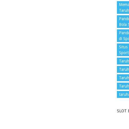
Memah
Taruh
Pand
Bola
Pand
di Sp
Situs
Spor
Taruh
Taruh
Taruh
Taruh
taruh
SLOT 