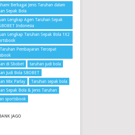
ami Berbagai Jenis Taruhan dalam
an Sepak Bola
uan Lengkap Agen Taruhan Sepak
 SBOBET Indonesia
uan Lengkap Taruhan Sepak Bola 1X2
ortsbook
 Taruhan Pembayaran Tercepat
tsbook
an di Sbobet
taruhan judi bola
an Judi Bola SBOBET
an Mix Parlay
Taruhan sepak bola
an Sepak Bola & Jenis Taruhan
an sportsbook
BANK JAGO