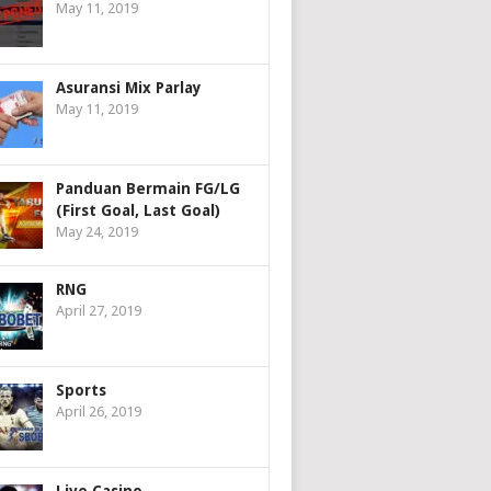
May 11, 2019
Asuransi Mix Parlay
May 11, 2019
Panduan Bermain FG/LG
(First Goal, Last Goal)
May 24, 2019
RNG
April 27, 2019
Sports
April 26, 2019