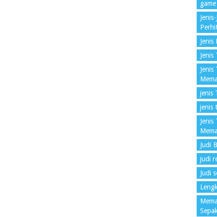
game 
Jenis
Perh
Jenis
Jenis
Jenis
Mema
jenis
jenis
Jenis
Mema
Judi 
judi 
Judi 
Lengk
Memah
Sepak