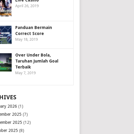
Live Casino
April 26, 2019
Panduan Bermain
Correct Score
May 18, 2019
Over Under Bola,
Taruhan Jumlah Goal
Terbaik
May 7, 2019
HIVES
uary 2026
(1)
ember 2025
(7)
ember 2025
(12)
ober 2025
(8)