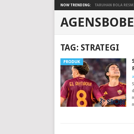
NOW TRENDING:
TARUHAN BOLA RESMI
AGENSBOBE
TAG:
STRATEGI
PRODUK
a
S
d
m
m