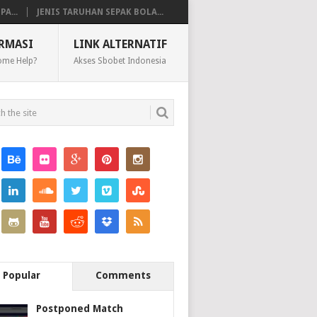
A...
JENIS TARUHAN SEPAK BOLA...
RMASI
LINK ALTERNATIF
ome Help?
Akses Sbobet Indonesia
Popular
Comments
Postponed Match