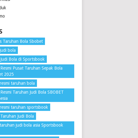
duk
mo
S
is Taruhan Bola Sbobet
judi bola
Judi Bola di Sportsbook
Resmi Pusat Taruhan Sepak Bola
et 2025
resmi taruhan bola
Resmi Taruhan Judi Bola SBOBET
esia
resmi taruhan sportsbook
Taruhan Judi Bola
taruhan judi bola asia Sportsbook