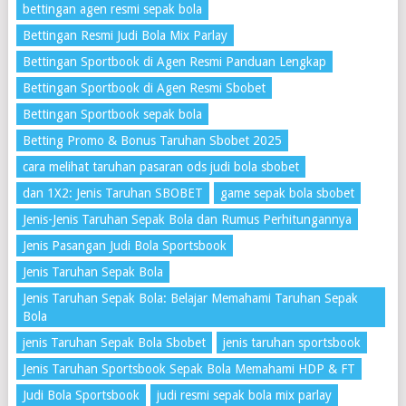
bettingan agen resmi sepak bola
Bettingan Resmi Judi Bola Mix Parlay
Bettingan Sportbook di Agen Resmi Panduan Lengkap
Bettingan Sportbook di Agen Resmi Sbobet
Bettingan Sportbook sepak bola
Betting Promo & Bonus Taruhan Sbobet 2025
cara melihat taruhan pasaran ods judi bola sbobet
dan 1X2: Jenis Taruhan SBOBET
game sepak bola sbobet
Jenis-Jenis Taruhan Sepak Bola dan Rumus Perhitungannya
Jenis Pasangan Judi Bola Sportsbook
Jenis Taruhan Sepak Bola
Jenis Taruhan Sepak Bola: Belajar Memahami Taruhan Sepak
Bola
jenis Taruhan Sepak Bola Sbobet
jenis taruhan sportsbook
Jenis Taruhan Sportsbook Sepak Bola Memahami HDP & FT
Judi Bola Sportsbook
judi resmi sepak bola mix parlay