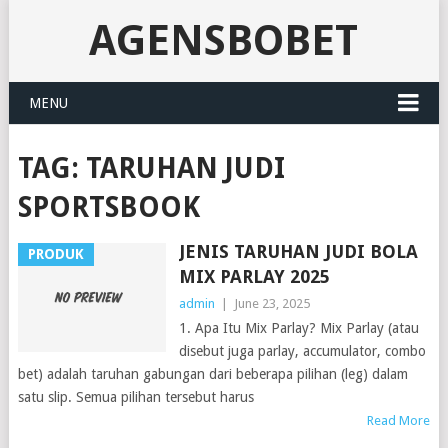
AGENSBOBET
MENU
TAG:
TARUHAN JUDI
SPORTSBOOK
JENIS TARUHAN JUDI BOLA
PRODUK
MIX PARLAY 2025
admin
|
June 23, 2025
1. Apa Itu Mix Parlay? Mix Parlay (atau
disebut juga parlay, accumulator, combo
bet) adalah taruhan gabungan dari beberapa pilihan (leg) dalam
satu slip. Semua pilihan tersebut harus
Read More