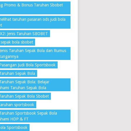
ng Promo & Bonus Taruhan Sbobet
melihat taruhan pasaran ods judi bola
et
X2: Jenis Taruhan SBOBET
sepak bola sbobet
-Jenis Taruhan Sepak Bola dan Rumus
itungannya
 Pasangan Judi Bola Sportsbook
 Taruhan Sepak Bola
 Taruhan Sepak Bola: Belajar
hami Taruhan Sepak Bola
 Taruhan Sepak Bola Sbobet
 taruhan sportsbook
 Taruhan Sportsbook Sepak Bola
hami HDP & FT
Bola Sportsbook