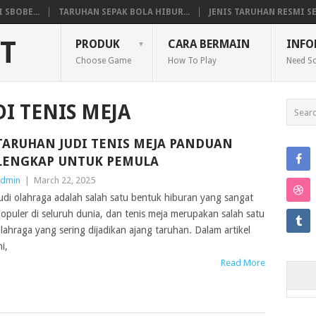
 SBOBE...
TARUHAN SEPAK BOLA HIBUR...
JENIS TARUHAN RESMI SEP
T
PRODUK
CARA BERMAIN
INFO
Choose Game
How To Play
Need S
I TENIS MEJA
TARUHAN JUDI TENIS MEJA PANDUAN
LENGKAP UNTUK PEMULA
dmin
|
March 22, 2025
udi olahraga adalah salah satu bentuk hiburan yang sangat
opuler di seluruh dunia, dan tenis meja merupakan salah satu
lahraga yang sering dijadikan ajang taruhan. Dalam artikel
ni,
Read More