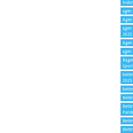
Indon
agen 
Agen 
agen 
2025
Agen 
agen 
Bagai
Spor
betti
2025
betti
Betti
Betti
Pand
Betti
Betti