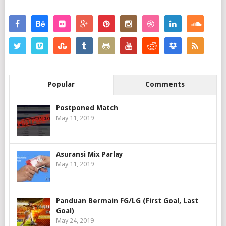
Popular
Comments
Postponed Match
May 11, 2019
Asuransi Mix Parlay
May 11, 2019
Panduan Bermain FG/LG (First Goal, Last
Goal)
May 24, 2019