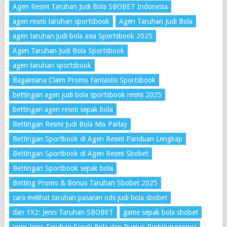
Agen Resmi Taruhan Judi Bola SBOBET Indonesia
agen resmi taruhan sportsbook
Agen Taruhan Judi Bola
agen taruhan judi bola asia Sportsbook 2025
Agen Taruhan Judi Bola Sportsbook
agen taruhan sportsbook
Bagaimana Claim Promo Fantastis Sportsbook
bettingan agen judi bola sportsbook resmi 2025
bettingan agen resmi sepak bola
Bettingan Resmi Judi Bola Mix Parlay
Bettingan Sportbook di Agen Resmi Panduan Lengkap
Bettingan Sportbook di Agen Resmi Sbobet
Bettingan Sportbook sepak bola
Betting Promo & Bonus Taruhan Sbobet 2025
cara melihat taruhan pasaran ods judi bola sbobet
dan 1X2: Jenis Taruhan SBOBET
game sepak bola sbobet