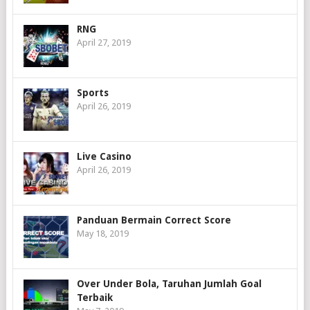
RNG
April 27, 2019
Sports
April 26, 2019
Live Casino
April 26, 2019
Panduan Bermain Correct Score
May 18, 2019
Over Under Bola, Taruhan Jumlah Goal
Terbaik