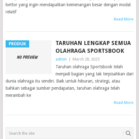
bettor yang ingin mendapatkan kemenangan besar dengan modal
relatif
Read More
TARUHAN LENGKAP SEMUA
PRODUK
OLAHRAGA SPORTSBOOK
admin
|
March 28, 2025
Taruhan olahraga Sportsbook telah
menjadi bagian yang tak terpisahkan dari
dunia olahraga itu sendiri. Baik untuk hiburan, strategi, atau
bahkan sebagai sumber pendapatan, taruhan olahraga telah
merambah ke
Read More
POSTS
NAVIGATION