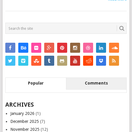
POSTS
NAVIGATION
Popular
Comments
ARCHIVES
January 2026
(1)
December 2025
(7)
November 2025
(12)