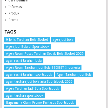
Cara Bermain
Informasi
Produk
Promo
TAGS
9 Jenis Taruhan Bola Sbobet
agen judi bola
Agen Judi Bola di Sportsbook
Agen Resmi Pusat Taruhan Sepak Bola Sbobet 2025
agen resmi taruhan bola
Agen Resmi Taruhan Judi Bola SBOBET Indonesia
agen resmi taruhan sportsbook
Agen Taruhan Judi Bola
agen taruhan judi bola asia Sportsbook 2025
Agen Taruhan Judi Bola Sportsbook
agen taruhan sportsbook
Bagaimana Claim Promo Fantastis Sportsbook