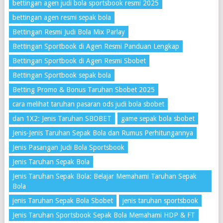
bettingan agen judi bola sportsbook resmi 2025
bettingan agen resmi sepak bola
Bettingan Resmi Judi Bola Mix Parlay
Bettingan Sportbook di Agen Resmi Panduan Lengkap
Bettingan Sportbook di Agen Resmi Sbobet
Bettingan Sportbook sepak bola
Betting Promo & Bonus Taruhan Sbobet 2025
cara melihat taruhan pasaran ods judi bola sbobet
dan 1X2: Jenis Taruhan SBOBET
game sepak bola sbobet
Jenis-Jenis Taruhan Sepak Bola dan Rumus Perhitungannya
Jenis Pasangan Judi Bola Sportsbook
Jenis Taruhan Sepak Bola
Jenis Taruhan Sepak Bola: Belajar Memahami Taruhan Sepak
Bola
jenis Taruhan Sepak Bola Sbobet
jenis taruhan sportsbook
Jenis Taruhan Sportsbook Sepak Bola Memahami HDP & FT