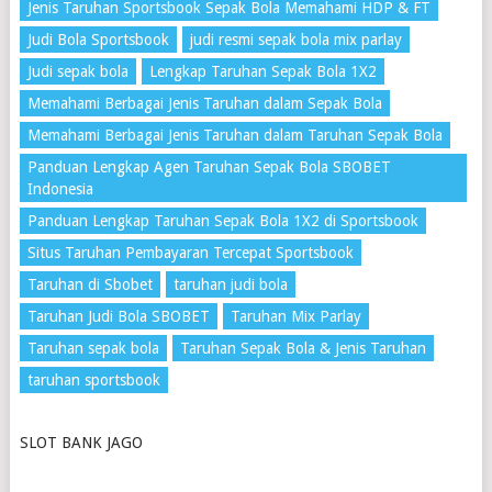
Jenis Taruhan Sportsbook Sepak Bola Memahami HDP & FT
Judi Bola Sportsbook
judi resmi sepak bola mix parlay
Judi sepak bola
Lengkap Taruhan Sepak Bola 1X2
Memahami Berbagai Jenis Taruhan dalam Sepak Bola
Memahami Berbagai Jenis Taruhan dalam Taruhan Sepak Bola
Panduan Lengkap Agen Taruhan Sepak Bola SBOBET
Indonesia
Panduan Lengkap Taruhan Sepak Bola 1X2 di Sportsbook
Situs Taruhan Pembayaran Tercepat Sportsbook
Taruhan di Sbobet
taruhan judi bola
Taruhan Judi Bola SBOBET
Taruhan Mix Parlay
Taruhan sepak bola
Taruhan Sepak Bola & Jenis Taruhan
taruhan sportsbook
SLOT BANK JAGO