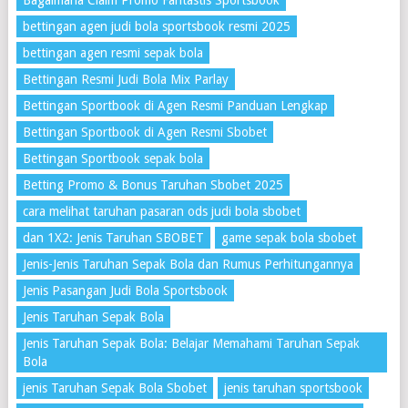
Bagaimana Claim Promo Fantastis Sportsbook
bettingan agen judi bola sportsbook resmi 2025
bettingan agen resmi sepak bola
Bettingan Resmi Judi Bola Mix Parlay
Bettingan Sportbook di Agen Resmi Panduan Lengkap
Bettingan Sportbook di Agen Resmi Sbobet
Bettingan Sportbook sepak bola
Betting Promo & Bonus Taruhan Sbobet 2025
cara melihat taruhan pasaran ods judi bola sbobet
dan 1X2: Jenis Taruhan SBOBET
game sepak bola sbobet
Jenis-Jenis Taruhan Sepak Bola dan Rumus Perhitungannya
Jenis Pasangan Judi Bola Sportsbook
Jenis Taruhan Sepak Bola
Jenis Taruhan Sepak Bola: Belajar Memahami Taruhan Sepak
Bola
jenis Taruhan Sepak Bola Sbobet
jenis taruhan sportsbook