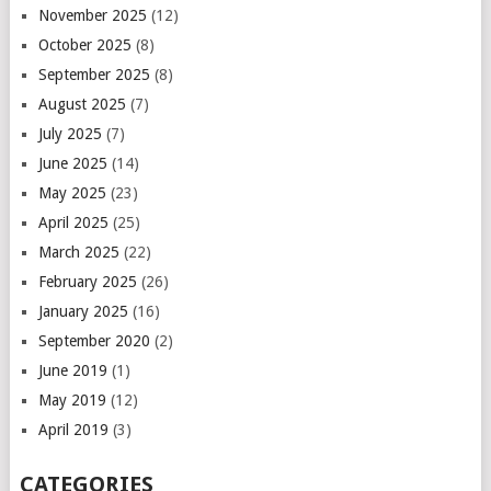
November 2025
(12)
October 2025
(8)
September 2025
(8)
August 2025
(7)
July 2025
(7)
June 2025
(14)
May 2025
(23)
April 2025
(25)
March 2025
(22)
February 2025
(26)
January 2025
(16)
September 2020
(2)
June 2019
(1)
May 2019
(12)
April 2019
(3)
CATEGORIES