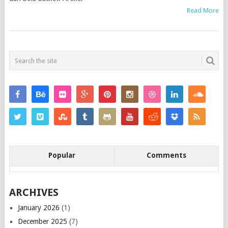
Read More
POSTS
NAVIGATION
Popular
Comments
ARCHIVES
January 2026
(1)
December 2025
(7)