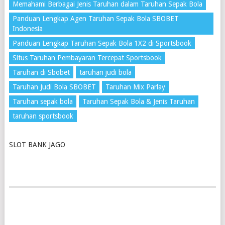
Memahami Berbagai Jenis Taruhan dalam Taruhan Sepak Bola
Panduan Lengkap Agen Taruhan Sepak Bola SBOBET
Indonesia
Panduan Lengkap Taruhan Sepak Bola 1X2 di Sportsbook
Situs Taruhan Pembayaran Tercepat Sportsbook
Taruhan di Sbobet
taruhan judi bola
Taruhan Judi Bola SBOBET
Taruhan Mix Parlay
Taruhan sepak bola
Taruhan Sepak Bola & Jenis Taruhan
taruhan sportsbook
SLOT BANK JAGO