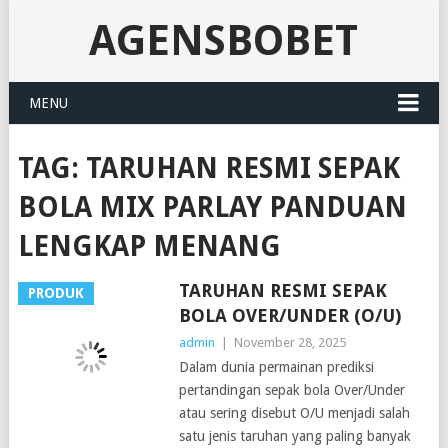
AGENSBOBET
MENU
TAG:
TARUHAN RESMI SEPAK
BOLA MIX PARLAY PANDUAN
LENGKAP MENANG
TARUHAN RESMI SEPAK
PRODUK
BOLA OVER/UNDER (O/U)
admin
|
November 28, 2025
Dalam dunia permainan prediksi
pertandingan sepak bola Over/Under
atau sering disebut O/U menjadi salah
satu jenis taruhan yang paling banyak