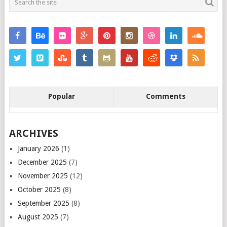
NAVIGATION
Popular
Comments
ARCHIVES
January 2026
(1)
December 2025
(7)
November 2025
(12)
October 2025
(8)
September 2025
(8)
August 2025
(7)