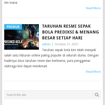
tim mana
Read More
TARUHAN RESMI SEPAK
PRODUK
BOLA PREDIKSI & MENANG
BESAR SETIAP HARI
admin
|
October 31, 2025
Taruhan sepak bola kini telah menjadi
salah satu hiburan online paling populer di seluruh dunia. Dengan
hadirnya situs taruhan resmi dan berlisensi, para penggemar
olahraga kini dapat menikmati
Read More
POSTS
NAVIGATION