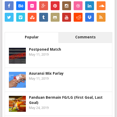
Popular
Comments
Postponed Match
May 11, 2019
Asuransi Mix Parlay
May 11, 2019
Panduan Bermain FG/LG (First Goal, Last
Goal)
May 24, 2019