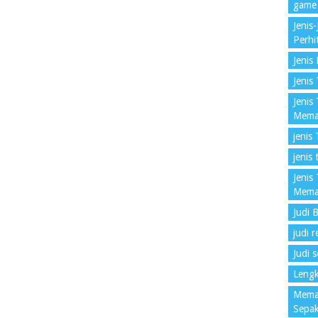
game 
Jenis
Perh
Jenis
Jenis
Jenis
Mema
jenis
jenis
Jenis
Mema
Judi 
judi 
Judi 
Lengk
Memah
Sepak