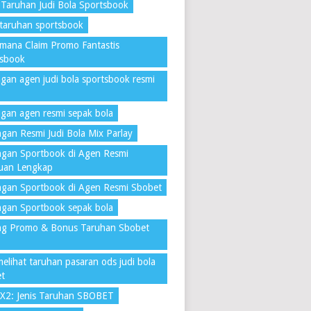
Taruhan Judi Bola Sportsbook
taruhan sportsbook
mana Claim Promo Fantastis
tsbook
ngan agen judi bola sportsbook resmi
ngan agen resmi sepak bola
ngan Resmi Judi Bola Mix Parlay
ngan Sportbook di Agen Resmi
uan Lengkap
ngan Sportbook di Agen Resmi Sbobet
ngan Sportbook sepak bola
ng Promo & Bonus Taruhan Sbobet
melihat taruhan pasaran ods judi bola
et
X2: Jenis Taruhan SBOBET