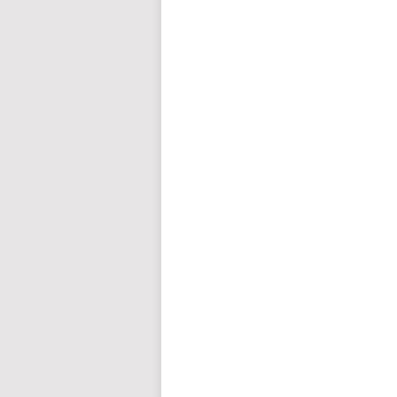
NAVIGATION