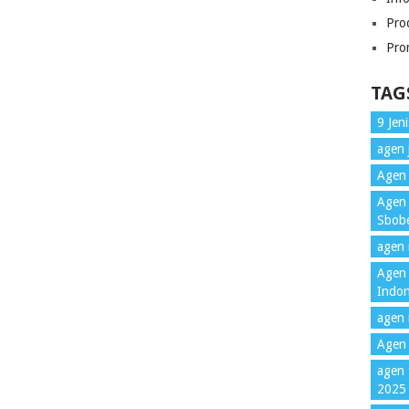
Pro
Pro
TAG
9 Jen
agen 
Agen 
Agen 
Sbob
agen 
Agen 
Indon
agen 
Agen 
agen 
2025