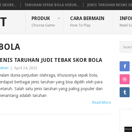
 SBOBE...
TARUHAN SEPAK BOLA HIBUR...
JENIS TARUHAN RESMI SEP
T
PRODUK
CARA BERMAIN
INFO
Choose Game
How To Play
Need S
 BOLA
JENIS TARUHAN JUDI TEBAK SKOR BOLA
dmin
|
April 24, 2025
alam dunia perjudian olahraga, khususnya sepak bola,
erdapat berbagai jenis taruhan yang bisa dipilih oleh para
etaruh. Salah satu jenis taruhan yang paling populer dan
enantang adalah taruhan
Read More