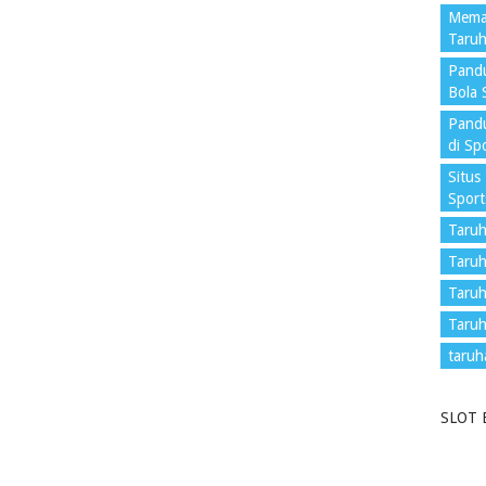
Memah
Taruh
Pand
Bola
Pand
di Sp
Situs
Spor
Taruh
Taruh
Taruh
Taruh
taruh
SLOT 