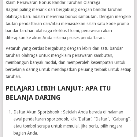
Klaim Penawaran Bonus Bandar Taruhan Olahraga
Bagian paling menarik dari bergabung dengan bandar taruhan
olahraga baru adalah menerima bonus sambutan. Dengan mengklik
tautan pendaftaran dan/atau memasukkan salah satu kode promo
bandar taruhan olahraga eksklusif kami, penawaran akan
diterapkan ke akun Anda selama proses pendaftaran.
Petaruh yang cerdas bergabung dengan lebih dari satu bandar
taruhan olahraga untuk mengklaim penawaran sambutan,
membangun banyak modal, dan memperoleh kesempatan untuk
berbelanja daring untuk mendapatkan peluang terbaik untuk setiap
taruhan.
PELAJARI LEBIH LANJUT: APA ITU
BELANJA DARING
Daftar Akun Sportsbook : Setelah Anda berada di halaman
awal pendaftaran sportsbook, klik ‘Daftar’, “Daftar”, “Gabung”,
atau tombol serupa untuk memulai. Jika perlu, pilih negara
bagian Anda.