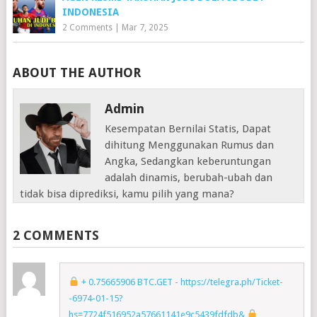
INDONESIA
2 Comments
|
Mar 7, 2025
ABOUT THE AUTHOR
Admin
Kesempatan Bernilai Statis, Dapat
dihitung Menggunakan Rumus dan
Angka, Sedangkan keberuntungan
adalah dinamis, berubah-ubah dan
tidak bisa diprediksi, kamu pilih yang mana?
2 COMMENTS
+ 0.75665906 BTC.GET - https://telegra.ph/Ticket-
-6974-01-15?
hs=7724f516952a57661141e9c5439fdfdb&