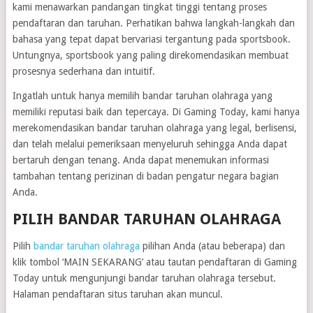
kami menawarkan pandangan tingkat tinggi tentang proses
pendaftaran dan taruhan. Perhatikan bahwa langkah-langkah dan
bahasa yang tepat dapat bervariasi tergantung pada sportsbook.
Untungnya, sportsbook yang paling direkomendasikan membuat
prosesnya sederhana dan intuitif.
Ingatlah untuk hanya memilih bandar taruhan olahraga yang
memiliki reputasi baik dan tepercaya. Di Gaming Today, kami hanya
merekomendasikan bandar taruhan olahraga yang legal, berlisensi,
dan telah melalui pemeriksaan menyeluruh sehingga Anda dapat
bertaruh dengan tenang. Anda dapat menemukan informasi
tambahan tentang perizinan di badan pengatur negara bagian
Anda.
PILIH BANDAR TARUHAN OLAHRAGA
Pilih
bandar taruhan olahraga
pilihan Anda (atau beberapa) dan
klik tombol ‘MAIN SEKARANG’ atau tautan pendaftaran di Gaming
Today untuk mengunjungi bandar taruhan olahraga tersebut.
Halaman pendaftaran situs taruhan akan muncul.