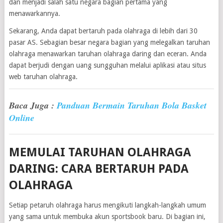
dan menjadi salah satu negara bagian pertama yang
menawarkannya.
Sekarang, Anda dapat bertaruh pada olahraga di lebih dari 30
pasar AS. Sebagian besar negara bagian yang melegalkan taruhan
olahraga menawarkan taruhan olahraga daring dan eceran. Anda
dapat berjudi dengan uang sungguhan melalui aplikasi atau situs
web taruhan olahraga.
Baca Juga :
Panduan Bermain Taruhan Bola Basket
Online
MEMULAI TARUHAN OLAHRAGA
DARING: CARA BERTARUH PADA
OLAHRAGA
Setiap petaruh olahraga harus mengikuti langkah-langkah umum
yang sama untuk membuka akun sportsbook baru. Di bagian ini,