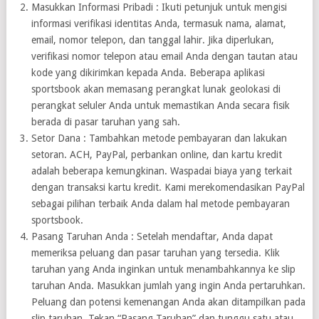
Masukkan Informasi Pribadi : Ikuti petunjuk untuk mengisi
informasi verifikasi identitas Anda, termasuk nama, alamat,
email, nomor telepon, dan tanggal lahir. Jika diperlukan,
verifikasi nomor telepon atau email Anda dengan tautan atau
kode yang dikirimkan kepada Anda. Beberapa aplikasi
sportsbook akan memasang perangkat lunak geolokasi di
perangkat seluler Anda untuk memastikan Anda secara fisik
berada di pasar taruhan yang sah.
Setor Dana : Tambahkan metode pembayaran dan lakukan
setoran. ACH, PayPal, perbankan online, dan kartu kredit
adalah beberapa kemungkinan. Waspadai biaya yang terkait
dengan transaksi kartu kredit. Kami merekomendasikan PayPal
sebagai pilihan terbaik Anda dalam hal metode pembayaran
sportsbook.
Pasang Taruhan Anda : Setelah mendaftar, Anda dapat
memeriksa peluang dan pasar taruhan yang tersedia. Klik
taruhan yang Anda inginkan untuk menambahkannya ke slip
taruhan Anda. Masukkan jumlah yang ingin Anda pertaruhkan.
Peluang dan potensi kemenangan Anda akan ditampilkan pada
slip taruhan. Tekan “Pasang Taruhan” dan tunggu satu atau