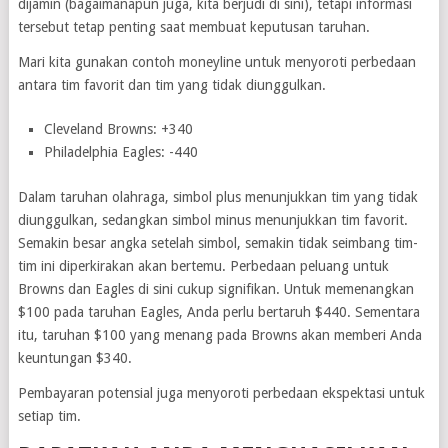
dijamin (bagaimanapun juga, kita berjudi di sini), tetapi informasi
tersebut tetap penting saat membuat keputusan taruhan.
Mari kita gunakan contoh moneyline untuk menyoroti perbedaan
antara tim favorit dan tim yang tidak diunggulkan.
Cleveland Browns: +340
Philadelphia Eagles: -440
Dalam taruhan olahraga, simbol plus menunjukkan tim yang tidak
diunggulkan, sedangkan simbol minus menunjukkan tim favorit.
Semakin besar angka setelah simbol, semakin tidak seimbang tim-
tim ini diperkirakan akan bertemu. Perbedaan peluang untuk
Browns dan Eagles di sini cukup signifikan. Untuk memenangkan
$100 pada taruhan Eagles, Anda perlu bertaruh $440. Sementara
itu, taruhan $100 yang menang pada Browns akan memberi Anda
keuntungan $340.
Pembayaran potensial juga menyoroti perbedaan ekspektasi untuk
setiap tim.