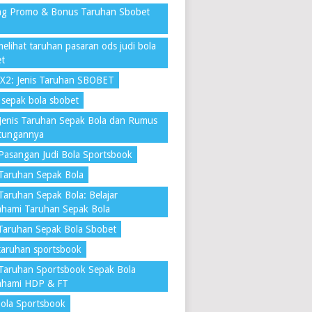
ng Promo & Bonus Taruhan Sbobet
melihat taruhan pasaran ods judi bola
et
X2: Jenis Taruhan SBOBET
sepak bola sbobet
-Jenis Taruhan Sepak Bola dan Rumus
itungannya
 Pasangan Judi Bola Sportsbook
 Taruhan Sepak Bola
 Taruhan Sepak Bola: Belajar
hami Taruhan Sepak Bola
 Taruhan Sepak Bola Sbobet
 taruhan sportsbook
 Taruhan Sportsbook Sepak Bola
hami HDP & FT
Bola Sportsbook