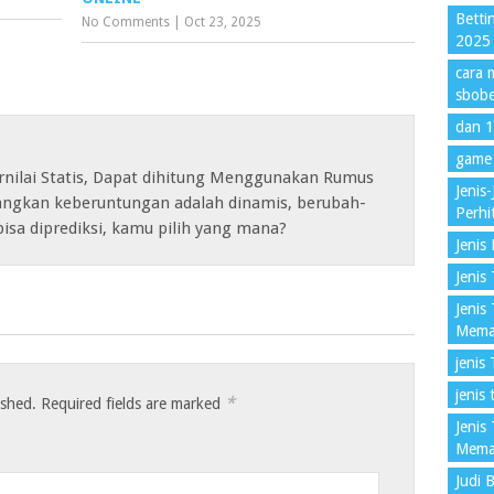
Betti
No Comments
|
Oct 23, 2025
2025
cara 
sbob
dan 1
game 
nilai Statis, Dapat dihitung Menggunakan Rumus
Jenis
angkan keberuntungan adalah dinamis, berubah-
Perh
bisa diprediksi, kamu pilih yang mana?
Jenis
Jenis
Jenis
Mema
jenis
jenis
*
ished.
Required fields are marked
Jenis
Mema
Judi 