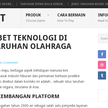
 SBOBE...
TARUHAN SEPAK BOLA HIBUR...
JENIS TARUHAN RESMI SEP
T
PRODUK
CARA BERMAIN
INFO
Choose Game
How To Play
Need S
ET TEKNOLOGI DI
TARUHAN OLAHRAGA
No Comments
 maju, berbagai aspek kehidupan manusia kini
asuk industri hiburan dan permainan berbasis prediksi
p disebut dalam konteks ini adalah , sebuah situs taruhan
i negara, terutama di Asia.
RKEMBANGAN PLATFORM
engahan tahun 2000-an sebagai salah satu penyedia layanan