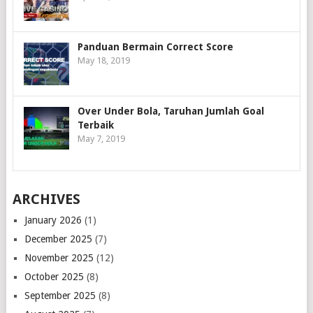
Panduan Bermain Correct Score
May 18, 2019
Over Under Bola, Taruhan Jumlah Goal
Terbaik
May 7, 2019
ARCHIVES
January 2026
(1)
December 2025
(7)
November 2025
(12)
October 2025
(8)
September 2025
(8)