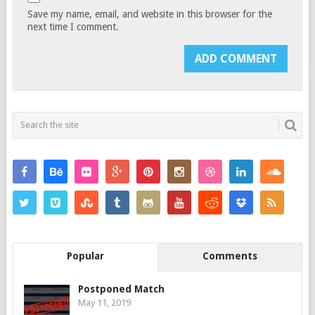
Save my name, email, and website in this browser for the
next time I comment.
Popular
Comments
Postponed Match
May 11, 2019