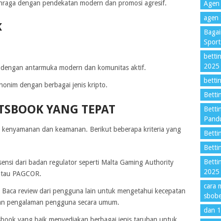
hraga dengan pendekatan modern dan promosi agresif.
Agen 
agen 
K
Bagai
Spor
betti
2025
o dengan antarmuka modern dan komunitas aktif.
betti
onim dengan berbagai jenis kripto.
Betti
TSBOOK YANG TEPAT
Betti
Pand
i kenyamanan dan keamanan. Berikut beberapa kriteria yang
Betti
Betti
Betti
lisensi dari badan regulator seperti Malta Gaming Authority
2025
atau PAGCOR.
cara 
: Baca review dari pengguna lain untuk mengetahui kecepatan
sbob
dan pengalaman pengguna secara umum.
dan 1
sbook yang baik menyediakan berbagai jenis taruhan untuk