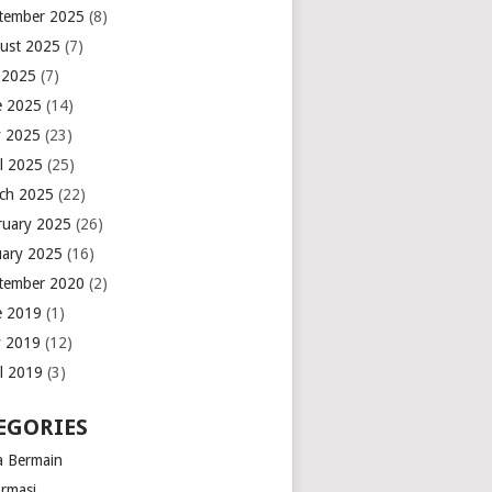
tember 2025
(8)
ust 2025
(7)
y 2025
(7)
e 2025
(14)
 2025
(23)
il 2025
(25)
ch 2025
(22)
ruary 2025
(26)
uary 2025
(16)
tember 2020
(2)
e 2019
(1)
 2019
(12)
il 2019
(3)
EGORIES
a Bermain
ormasi