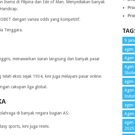
n lisensi di Filipina dan Isle of Man. Menyediakan banyak
Pro
 Handicap.
Pro
BOBET dengan variasi odds yang kompetitif.
TAG
ia Tenggara.
9 Jen
agen 
Agen 
Inggris, menawarkan siaran langsung dan banyak pasar
Agen 
Sbob
 telah eksis sejak 1934, kini juga melayani pasar online.
agen 
ngan cakupan liga global.
Agen 
Indon
KA
agen 
n olahraga di banyak negara bagian AS:
Agen 
agen 
asy sports, kini juga resmi.
2025