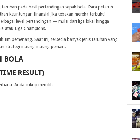
 taruhan pada hasil pertandingan sepak bola. Para petaruh
an keuntungan finansial jika tebakan mereka terbukti
erbagai level pertandingan — mulai dari liga lokal hingga
unia atau Liga Champions.
h tim pemenang. Saat ini, tersedia banyak jenis taruhan yang
an strategi masing-masing pemain.
N BOLA
TIME RESULT)
derhana. Anda cukup memilih: