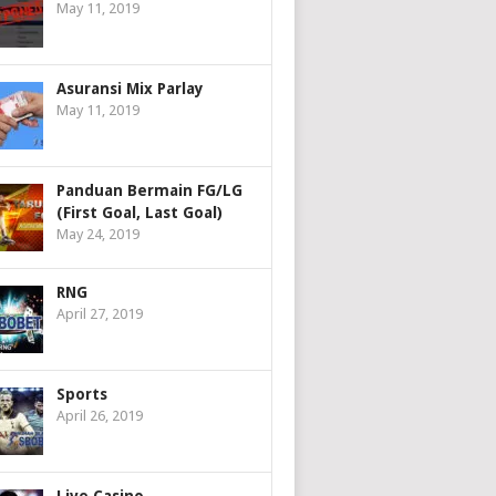
May 11, 2019
Asuransi Mix Parlay
May 11, 2019
Panduan Bermain FG/LG
(First Goal, Last Goal)
May 24, 2019
RNG
April 27, 2019
Sports
April 26, 2019