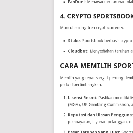
FanDuel
: Menawarkan taruhan ola
4.
CRYPTO SPORTSBOO
Muncul seiring tren cryptocurrency:
Stake
: Sportsbook berbasis crypt
Cloudbet
: Menyediakan taruhan an
CARA MEMILIH SPOR
Memilih yang tepat sangat penting dem
perlu dipertimbangkan:
Lisensi Resmi
: Pastikan memiliki 
(MGA), UK Gambling Commission, 
Reputasi dan Ulasan Pengguna
pembayaran, layanan pelanggan, 
Pasar Taruhan yang Luas
: Sport