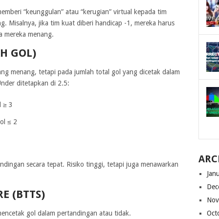
mberi “keunggulan” atau “kerugian” virtual kepada tim
g. Misalnya, jika tim kuat diberi handicap -1, mereka harus
da mereka menang.
H GOL)
ang menang, tetapi pada jumlah total gol yang dicetak dalam
Under ditetapkan di 2.5:
l ≥ 3
ol ≤ 2
ARC
dingan secara tepat. Risiko tinggi, tetapi juga menawarkan
Jan
Dec
E (BTTS)
Nov
encetak gol dalam pertandingan atau tidak.
Oct