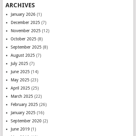
ARCHIVES
January 2026
(1)
December 2025
(7)
November 2025
(12)
October 2025
(8)
September 2025
(8)
August 2025
(7)
July 2025
(7)
June 2025
(14)
May 2025
(23)
April 2025
(25)
March 2025
(22)
February 2025
(26)
January 2025
(16)
September 2020
(2)
June 2019
(1)