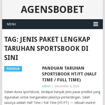
AGENSBOBET
MENU
TAG:
JENIS PAKET LENGKAP
TARUHAN SPORTSBOOK DI
SINI
PANDUAN TARUHAN
PRODUK
SPORTSBOOK HT/FT (HALF
TIME / FULL TIME)
admin
|
December 4, 2025
Dalam dunia sportsbook, terdapat banyak jenis pasar prediksi yang
digunakan untuk menganalisis jalannya pertandingan. Salah
satunya adalah Half Time / Full Time (HT/FT) — sebuah market