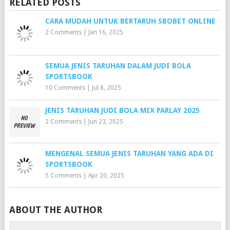
RELATED POSTS
CARA MUDAH UNTUK BERTARUH SBOBET ONLINE
2 Comments
|
Jan 16, 2025
SEMUA JENIS TARUHAN DALAM JUDI BOLA
SPORTSBOOK
10 Comments
|
Jul 8, 2025
JENIS TARUHAN JUDI BOLA MIX PARLAY 2025
2 Comments
|
Jun 23, 2025
MENGENAL SEMUA JENIS TARUHAN YANG ADA DI
SPORTSBOOK
5 Comments
|
Apr 20, 2025
ABOUT THE AUTHOR