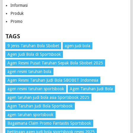
Informasi
Produk
Promo
TAGS
9 Jenis Taruhan Bola Sbobet
agen judi bola
Agen Judi Bola di Sportsbook
Agen Resmi Pusat Taruhan Sepak Bola Sbobet 2025
agen resmi taruhan bola
Agen Resmi Taruhan Judi Bola SBOBET Indonesia
agen resmi taruhan sportsbook
Agen Taruhan Judi Bola
agen taruhan judi bola asia Sportsbook 2025
Agen Taruhan Judi Bola Sportsbook
agen taruhan sportsbook
Bagaimana Claim Promo Fantastis Sportsbook
bettingan agen judi bola sportsbook resmi 2025