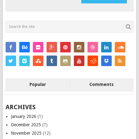
Popular
Comments
ARCHIVES
January 2026
(1)
December 2025
(7)
November 2025
(12)