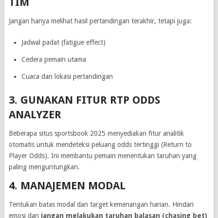
TIM
Jangan hanya melihat hasil pertandingan terakhir, tetapi juga:
Jadwal padat (fatigue effect)
Cedera pemain utama
Cuaca dan lokasi pertandingan
3. GUNAKAN FITUR RTP ODDS
ANALYZER
Beberapa situs sportsbook 2025 menyediakan fitur analitik
otomatis untuk mendeteksi peluang odds tertinggi (Return to
Player Odds). Ini membantu pemain menentukan taruhan yang
paling menguntungkan.
4. MANAJEMEN MODAL
Tentukan batas modal dan target kemenangan harian. Hindari
emosi dan
jangan melakukan taruhan balasan (chasing bet)