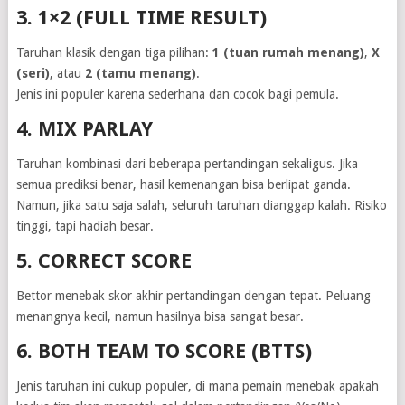
3. 1×2 (FULL TIME RESULT)
Taruhan klasik dengan tiga pilihan:
1 (tuan rumah menang)
,
X
(seri)
, atau
2 (tamu menang)
.
Jenis ini populer karena sederhana dan cocok bagi pemula.
4. MIX PARLAY
Taruhan kombinasi dari beberapa pertandingan sekaligus. Jika
semua prediksi benar, hasil kemenangan bisa berlipat ganda.
Namun, jika satu saja salah, seluruh taruhan dianggap kalah. Risiko
tinggi, tapi hadiah besar.
5. CORRECT SCORE
Bettor menebak skor akhir pertandingan dengan tepat. Peluang
menangnya kecil, namun hasilnya bisa sangat besar.
6. BOTH TEAM TO SCORE (BTTS)
Jenis taruhan ini cukup populer, di mana pemain menebak apakah