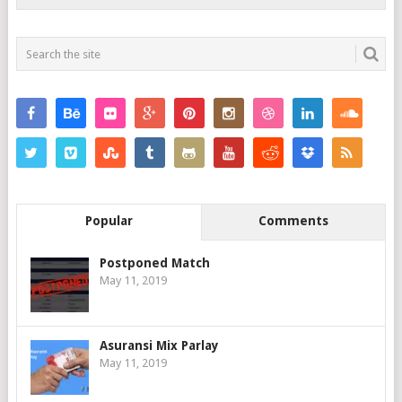
Popular
Comments
Postponed Match
May 11, 2019
Asuransi Mix Parlay
May 11, 2019