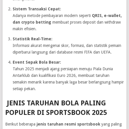
Sistem Transaksi Cepat:
Adanya metode pembayaran modern seperti
QRIS, e-wallet,
dan crypto betting
membuat proses deposit dan withdraw
makin efisien.
Statistik Real-Time:
Informasi akurat mengenai skor, formasi, dan statistik pemain
diperbarui langsung dari database resmi FIFA dan UEFA.
Event Sepak Bola Besar:
Tahun 2025 menjadi ajang persiapan menuju Piala Dunia
Antarklub dan kualifikasi Euro 2026, membuat taruhan
semakin menarik karena banyak laga besar berlangsung hampir
setiap pekan.
JENIS TARUHAN BOLA PALING
POPULER DI SPORTSBOOK 2025
Berikut beberapa
jenis taruhan resmi sportsbook
yang paling